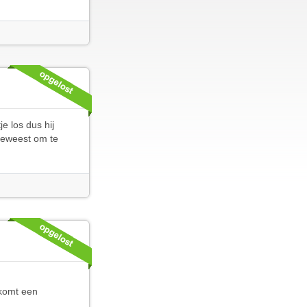
e los dus hij
 geweest om te
 komt een