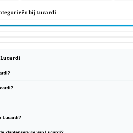
tegorieën bij Lucardi
 Lucardi
cardi?
ucardi?
r Lucardi?
de klantenservice van Lucardi?