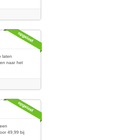
 laten
gen naar het
 een
or 49,99 bij