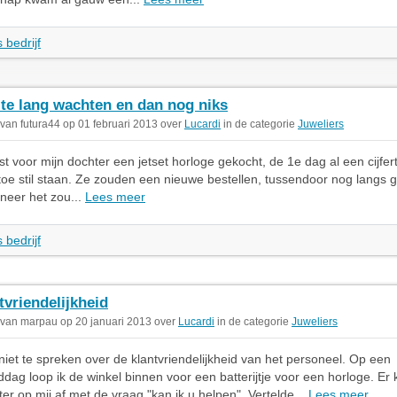
 bedrijf
 te lang wachten en dan nog niks
 van futura44 op 01 februari 2013 over
Lucardi
in de categorie
Juweliers
t voor mijn dochter een jetset horloge gekocht, de 1e dag al een cijfertj
 toe stil staan. Ze zouden een nieuwe bestellen, tussendoor nog langs
neer het zou...
Lees meer
 bedrijf
tvriendelijkheid
 van marpau op 20 januari 2013 over
Lucardi
in de categorie
Juweliers
niet te spreken over de klantvriendelijkheid van het personeel. Op een
dag loop ik de winkel binnen voor een batterijtje voor een horloge. Er
r op mij af met de vraag "kan ik u helpen". Vertelde...
Lees meer