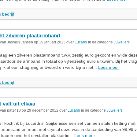
 bedrijf
ht zilveren plaatarmband
 van Jasmijn Jansen op 19 januari 2013 over
Lucardi
in de categorie
Juweliers
aag een zilveren plaatarmband t.w.v. zestig euro gekocht en wilde deze
aardoor de armband in totaal op vijfenzestig euro uitkwam. Bij het vra
g ik al een chagrijnig antwoord en werd bijna niet...
Lees meer
 bedrijf
 valt uit elkaar
 van pat1418 op 29 december 2012 over
Lucardi
in de categorie
Juweliers
 kocht ik bij Lucardi in Spijkenisse een set van een stalen ketting met
 muntrand en munt met crystal deze was in de aanbieding van 99,99 vo
dragen ging het crystallen plakkertje...
Lees meer