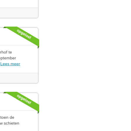
rhof te
September
.
Lees meer
 toen de
w schieten