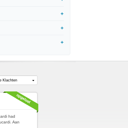
le Klachten
cardi had
ucardi. Aan