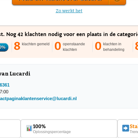
Zo werkt het
st. Nog 42 klachten nodig voor een plaats in de categor
8
0
0
klachten gemeld
openstaande
klachten in
0%
klachten
behandeling
 van Lucardi
66361
7:00
tactpagina
klantenservice@lucardi.nl
100%
Sta
Oplossingspercentage
Tren