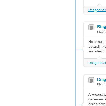
Reageer als
Ring
Klacht
Het is nu a
Lucardi. Ik
sindsdien 
Reageer als
Ring
Klacht
Allereerst 
gebeuren. W
als de bove