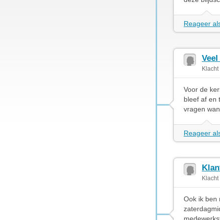
Reageer als
Veel
Klacht
Voor de kers
bleef af en
vragen wan
Reageer als
Klan
Klacht
Ook ik ben 
zaterdagmid
medewerkste