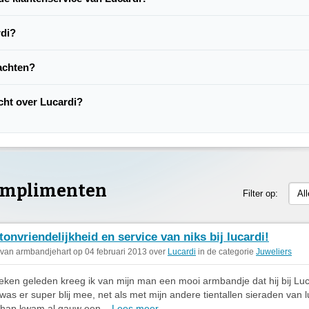
rdi?
lachten?
acht over Lucardi?
omplimenten
Filter op:
Al
tonvriendelijkheid en service van niks bij lucardi!
 van armbandjehart op 04 februari 2013 over
Lucardi
in de categorie
Juweliers
ken geleden kreeg ik van mijn man een mooi armbandje dat hij bij Lu
 was er super blij mee, net als met mijn andere tientallen sieraden van l
schap kwam al gauw een...
Lees meer