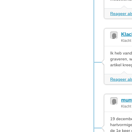
Reageer als
Klac
Klacht
Ik heb vand
graveren, w
artikel kree
Reageer als
munt
Klacht
19 december
hartvormige
de 1e keer 