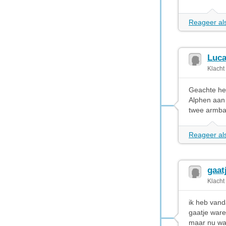
Reageer als
Luca
Klacht
Geachte hee
Alphen aan 
twee armban
Reageer als
gaat
Klacht
ik heb vand
gaatje ware
maar nu was