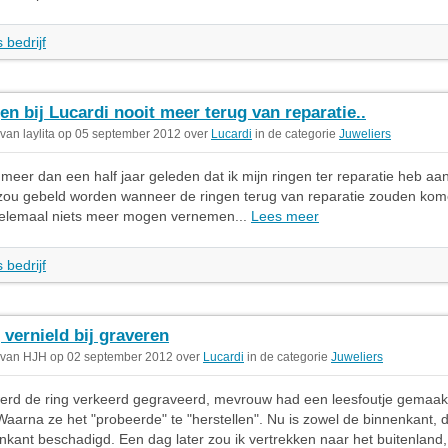
 bedrijf
en bij Lucardi nooit meer terug van reparatie..
 van laylita op 05 september 2012 over
Lucardi
in de categorie
Juweliers
l meer dan een half jaar geleden dat ik mijn ringen ter reparatie heb a
 zou gebeld worden wanneer de ringen terug van reparatie zouden kom
helemaal niets meer mogen vernemen...
Lees meer
 bedrijf
 vernield bij graveren
 van HJH op 02 september 2012 over
Lucardi
in de categorie
Juweliers
werd de ring verkeerd gegraveerd, mevrouw had een leesfoutje gemaak
aarna ze het "probeerde" te "herstellen". Nu is zowel de binnenkant, 
nkant beschadigd. Een dag later zou ik vertrekken naar het buitenland,