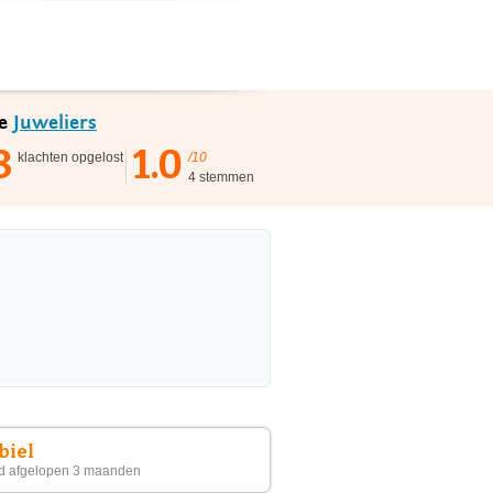
ie
Juweliers
8
1.0
klachten opgelost
/10
4 stemmen
biel
d afgelopen 3 maanden