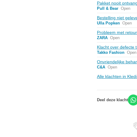
Pakket nooit ontvan
Pull & Bear
Open
Bestelling niet gele
Ulla Popken
Open
Probleem met retou
ZARA
Open
Klacht over defecte 
Takko Fashion
Open
Onvriendelijke beha
C&A
Open
Alle klachten in Kle
Deel deze klacht