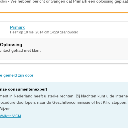
- We hebben bericht ontvangen dat Primark een oplossing geplaats
leden
Primark
Heeft op 10 mei 2014 om 14:29 geantwoord
Oplossing:
ontact gehad met klant
ie gemeld zijn door
onze consumentenexpert
ent in Nederland heeft u sterke rechten. Bij klachten kunt u de intern
rocedure doorlopen, naar de Geschillencommissie of het Kifid stappen,
ijzer.
Wijzer / ACM