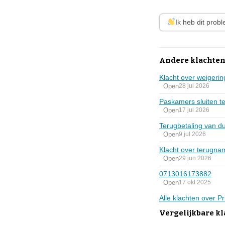
Ik heb dit prob
Andere klachten
Klacht over weigering
Open
28 jul 2026
Paskamers sluiten t
Open
17 jul 2026
Terugbetaling van du
Open
9 jul 2026
Klacht over terugna
Open
29 jun 2026
0713016173882
Open
17 okt 2025
Alle klachten over P
Vergelijkbare k