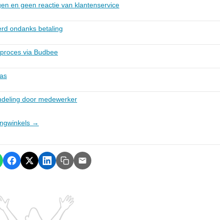
gen en geen reactie van klantenservice
verd ondanks betaling
rproces via Budbee
tas
ndeling door medewerker
dingwinkels →