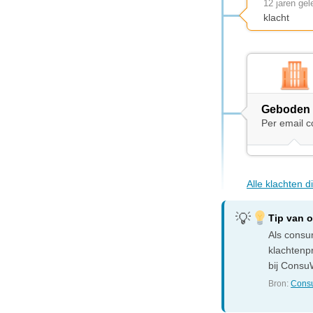
12 jaren ge
klacht
Geboden 
Per email c
Alle klachten d
Tip van 
Als consum
klachtenp
bij ConsuW
Bron:
Consu