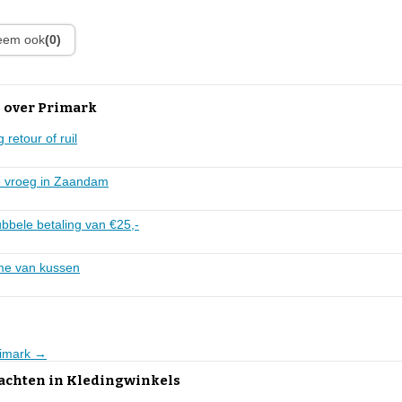
leem ook
(0)
 over Primark
 retour of ruil
e vroeg in Zaandam
bbele betaling van €25,-
me van kussen
rimark →
lachten in Kledingwinkels