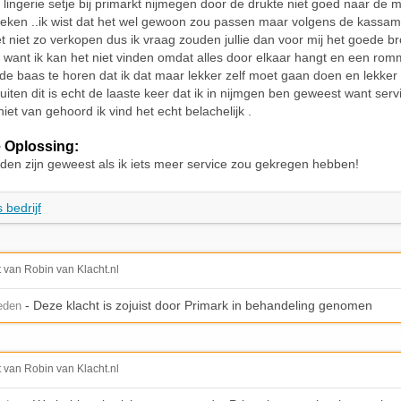
 lingerie setje bij primarkt nijmegen door de drukte niet goed naar de 
keken ..ik wist dat het wel gewoon zou passen maar volgens de kassa
et niet zo verkopen dus ik vraag zouden jullie dan voor mij het goede bro
n want ik kan het niet vinden omdat alles door elkaar hangt en een romm
n de baas te horen dat ik dat maar lekker zelf moet gaan doen en lekker i
uiten dit is echt de laaste keer dat ik in nijmgen ben geweest want serv
iet van gehoord ik vind het echt belachelijk .
 Oplossing:
eden zijn geweest als ik iets meer service zou gekregen hebben!
 bedrijf
t van Robin van Klacht.nl
- Deze klacht is zojuist door Primark in behandeling genomen
leden
t van Robin van Klacht.nl