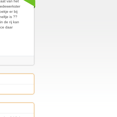
maat van het
medewerkster
ekje er bij
eltje is ??
n de rij kan
ice daar