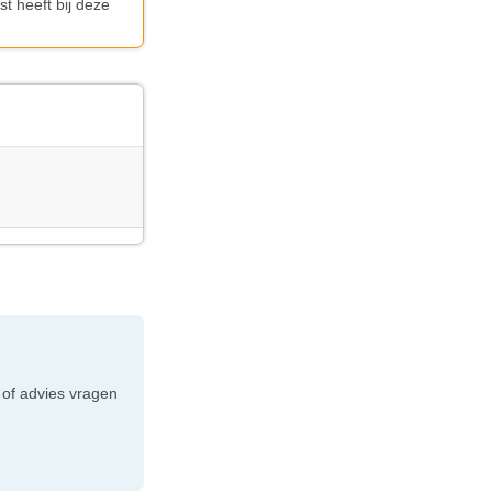
t heeft bij deze
e
 of advies vragen