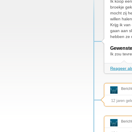
Ik koop een
broekje ge
mocht zij h
willen hale
Krijg ik va
gaan aan sl
hebben ze n
Gewenste
Ik zou tevr
Reageer als
Berich
12 jaren ge
Berich