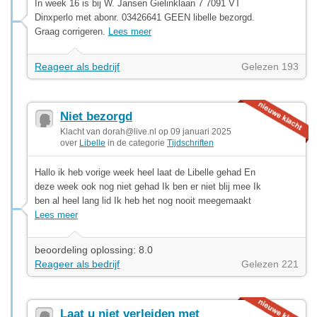
In week 16 is bij W. Jansen Gielinklaan 7 7091 VT
Dinxperlo met abonr. 03426641 GEEN libelle bezorgd.
Graag corrigeren.
Lees meer
Reageer als bedrijf
Gelezen 193
Niet bezorgd
Klacht van
dorah@live.nl
op 09 januari 2025
over
Libelle
in de categorie
Tijdschriften
Hallo ik heb vorige week heel laat de Libelle gehad En
deze week ook nog niet gehad Ik ben er niet blij mee Ik
ben al heel lang lid Ik heb het nog nooit meegemaakt
Lees meer
beoordeling oplossing: 8.0
Reageer als bedrijf
Gelezen 221
Laat u niet verleiden met