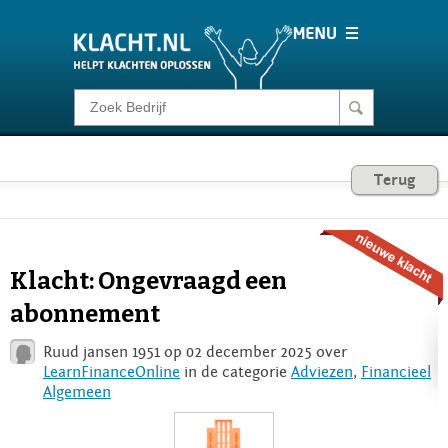
Klacht melden
Consumentenrecht
Terug
Barometer
Klacht: Ongevraagd een
Voor Bedrijven
abonnement
Ruud jansen 1951 op 02 december 2025 over
Login
LearnFinanceOnline
in de categorie
Adviezen
,
Financieel
Algemeen