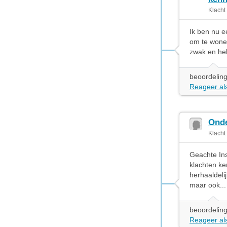
Klacht
Ik ben nu e
om te wonen
zwak en heb
beoordeling
Reageer als
Onde
Klacht
Geachte Ins
klachten ke
herhaaldelij
maar ook..
beoordeling
Reageer als