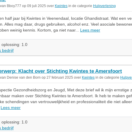
 van Bboy777 op 09 juli 2025 over
Kwintes
in de categorie
Hulpverlening
en half jaar bij Kwintes in Veenendaal, locatie Ghandistraat. Wat een v
. Alles mag daar, drugs gebruiken, alcohol enz. Veel asociale bewoners
ben weinig kennis. Kortom, ga niet naar...
Lees meer
 oplossing: 1.0
 bedrijf
rwerp: Klacht over Stichting Kwintes te Amersfoort
 van Denise van den Born op 27 februari 2025 over
Kwintes
in de categorie
Hulpve
pectie Gezondheidszorg en Jeugd, Met deze brief wil ik mijn ernstige 
nbaar maken over Stichting Kwintes te Amersfoort. Ik heb te maken g
ke schendingen van vertrouwelijkheid en professionaliteit die niet alleen
.
Lees meer
 oplossing: 1.0
 bedrijf