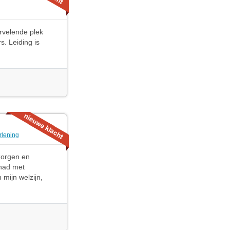
ervelende plek
. Leiding is
rlening
zorgen en
ehad met
 mijn welzijn,