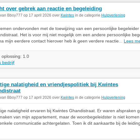
ht over gebrek aan reactie en begeleiding
 van Bboy777 op 17 april 2026 over
Kwintes
in de categorie
Hulpverlening
lemen ondervonden met de toewijzing van een persoonlijke begeleider 
distraat. Het is voor mij niet mogelijk om een andere persoonlijke bege
 na mijn eerdere contact hierover heb ik geen verdere reactie...
Lees m
 oplossing: 1.0
 bedrijf
tige nalatigheid en vriendjespolitiek bij Kwintes
distraat
 van Bboy777 op 17 april 2026 over
Kwintes
in de categorie
Hulpverlening
tige nalatigheid ervaren bij Kwintes Ghandistraat. Er waren afspraken
maken van mijn appartement, maar de woonbegeleidster is niet kome
enkele communicatie achtergelaten. Toen ik dit aankaartte bij de leiding,