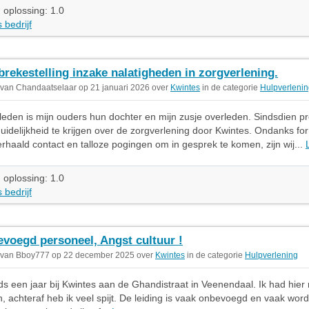
 oplossing: 1.0
 bedrijf
brekestelling inzake nalatigheden in zorgverlening.
 van Chandaatselaar op 21 januari 2026 over
Kwintes
in de categorie
Hulpverleni
leden is mijn ouders hun dochter en mijn zusje overleden. Sindsdien pr
 duidelijkheid te krijgen over de zorgverlening door Kwintes. Ondanks fo
erhaald contact en talloze pogingen om in gesprek te komen, zijn wij...
 oplossing: 1.0
 bedrijf
voegd personeel, Angst cultuur !
 van Bboy777 op 22 december 2025 over
Kwintes
in de categorie
Hulpverlening
ds een jaar bij Kwintes aan de Ghandistraat in Veenendaal. Ik had hier
 achteraf heb ik veel spijt. De leiding is vaak onbevoegd en vaak word