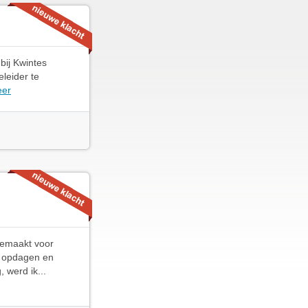
bij Kwintes
leider te
eer
 gemaakt voor
n opdagen en
 werd ik...