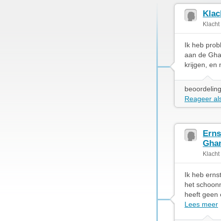
Klac
Klacht
Ik heb prob
aan de Ghan
krijgen, en
beoordeling
Reageer als
Erns
Ghan
Klacht
Ik heb erns
het schoon
heeft geen 
Lees meer