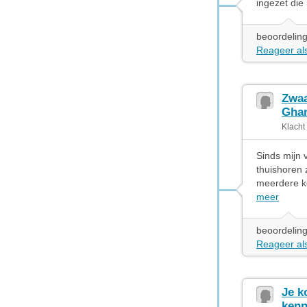
ingezet die 
beoordeling
Reageer als
Zwaa
Ghan
Klacht
Sinds mijn 
thuishoren 
meerdere k
meer
beoordeling
Reageer als
Je k
kenn