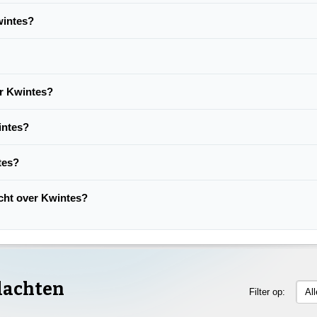
wintes?
er Kwintes?
intes?
tes?
acht over Kwintes?
lachten
Filter op:
Al