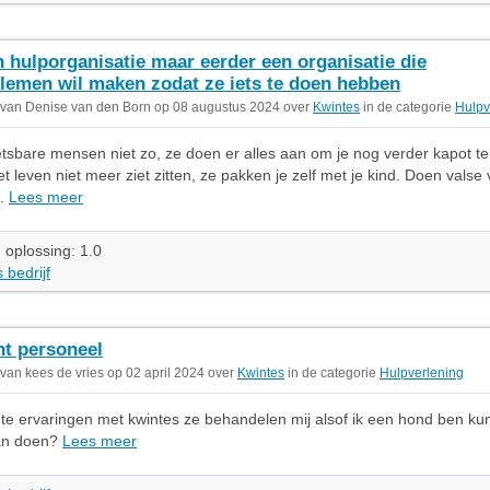
 hulporganisatie maar eerder een organisatie die
lemen wil maken zodat ze iets te doen hebben
 van Denise van den Born op 08 augustus 2024 over
Kwintes
in de categorie
Hulpv
tsbare mensen niet zo, ze doen er alles aan om je nog verder kapot t
et leven niet meer ziet zitten, ze pakken je zelf met je kind. Doen valse v
..
Lees meer
 oplossing: 1.0
 bedrijf
ht personeel
 van kees de vries op 02 april 2024 over
Kwintes
in de categorie
Hulpverlening
hte ervaringen met kwintes ze behandelen mij alsof ik een hond ben kun
an doen?
Lees meer