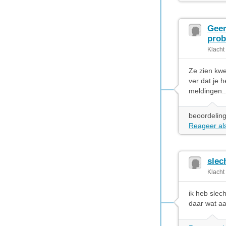
Geen
prob
Klacht
Ze zien kwe
ver dat je h
meldingen.
beoordeling
Reageer als
slec
Klacht
ik heb slec
daar wat a