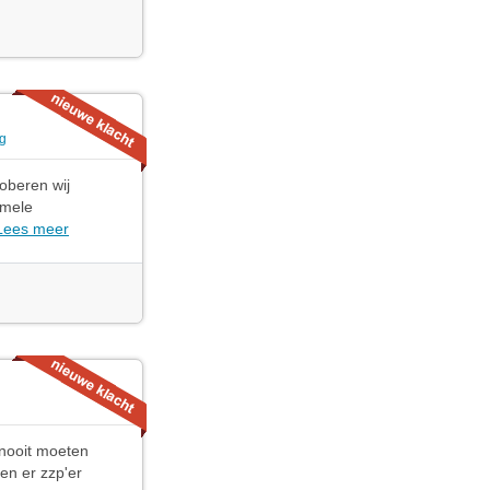
ng
oberen wij
rmele
Lees meer
 nooit moeten
en er zzp'er