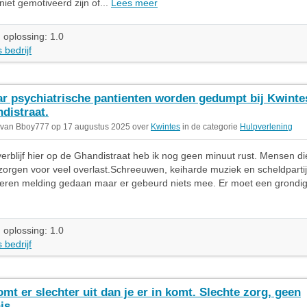
niet gemotiveerd zijn of...
Lees meer
 oplossing: 1.0
 bedrijf
r psychiatrische pantienten worden gedumpt bij Kwinte
distraat.
 van Bboy777 op 17 augustus 2025 over
Kwintes
in de categorie
Hulpverlening
verblijf hier op de Ghandistraat heb ik nog geen minuut rust. Mensen die
zorgen voor veel overlast.Schreeuwen, keiharde muziek en scheldpartij
eren melding gedaan maar er gebeurd niets mee. Er moet een grondig
 oplossing: 1.0
 bedrijf
omt er slechter uit dan je er in komt. Slechte zorg, geen
is.