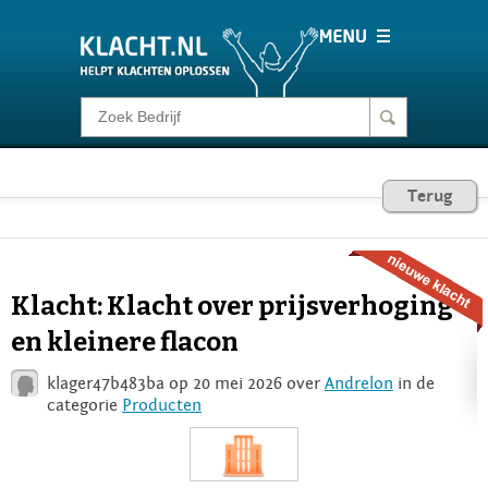
Klacht melden
Consumentenrecht
Terug
Barometer
Klacht: Klacht over prijsverhoging
Voor Bedrijven
en kleinere flacon
klager47b483ba op 20 mei 2026 over
Andrelon
in de
Login
categorie
Producten