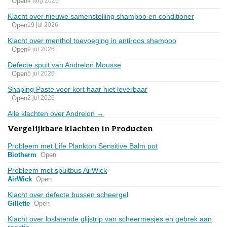
Open
4 aug 2026
Klacht over nieuwe samenstelling shampoo en conditioner
Open
19 jul 2026
Klacht over menthol toevoeging in antiroos shampoo
Open
9 jul 2026
Defecte spuit van Andrelon Mousse
Open
5 jul 2026
Shaping Paste voor kort haar niet leverbaar
Open
2 jul 2026
Alle klachten over Andrelon →
Vergelijkbare klachten in Producten
Probleem met Life Plankton Sensitive Balm pot
Biotherm
Open
Probleem met spuitbus AirWick
AirWick
Open
Klacht over defecte bussen scheergel
Gillette
Open
Klacht over loslatende glijstrip van scheermesjes en gebrek aan
reactie