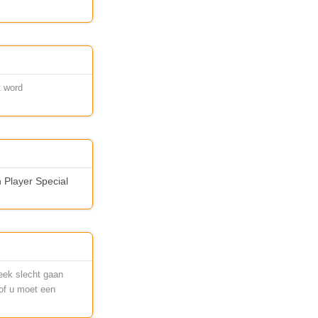
t word
n Player Special
eek slecht gaan
of u moet een