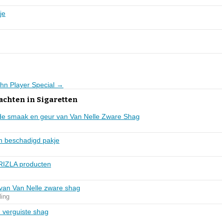
je
ohn Player Special →
achten in Sigaretten
nde smaak en geur van Van Nelle Zware Shag
en beschadigd pakje
RIZLA producten
t van Van Nelle zware shag
ling
 verguiste shag