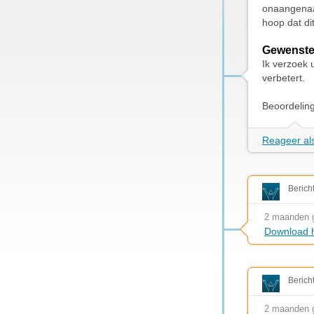
onaangenaam
hoop dat di
Gewenste
Ik verzoek 
verbetert.
Beoordelin
Reageer als
Berich
2 maanden 
Download h
Berich
2 maanden 