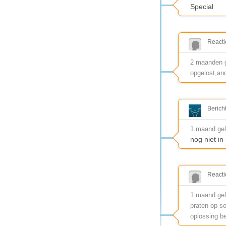
Special
Reacti
2 maanden ge
opgelost,and
Berich
1 maand ge
nog niet i
Reacti
1 maand gel
praten op s
oplossing b