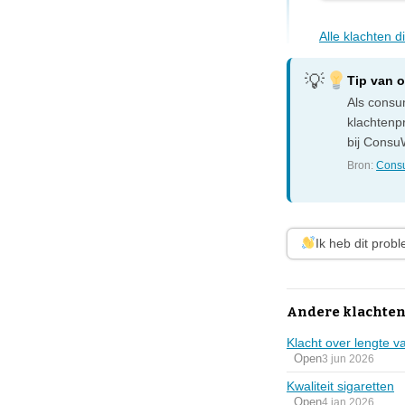
Alle klachten 
Tip van 
Als consum
klachtenp
bij ConsuW
Bron:
Consu
Ik heb dit prob
Andere klachten 
Klacht over lengte v
Open
3 jun 2026
Kwaliteit sigaretten
Open
4 jan 2026