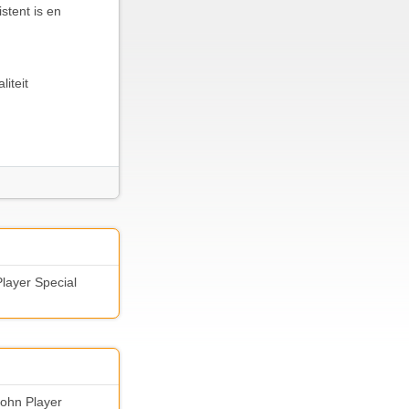
stent is en
iteit
Player Special
John Player