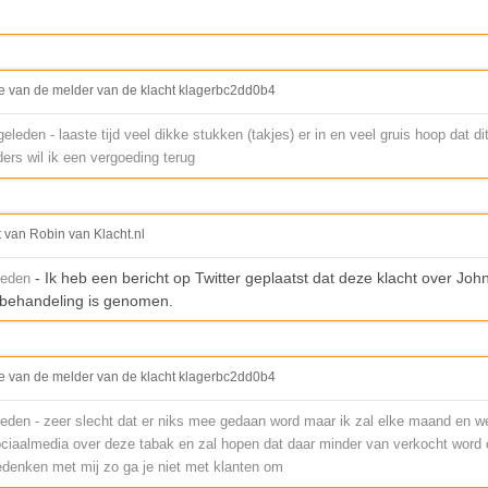
e van de melder van de klacht klagerbc2dd0b4
leden - laaste tijd veel dikke stukken (takjes) er in en veel gruis hoop dat di
ers wil ik een vergoeding terug
t van Robin van Klacht.nl
- Ik heb een bericht op Twitter geplaatst dat deze klacht over Joh
leden
n behandeling is genomen.
e van de melder van de klacht klagerbc2dd0b4
eden - zeer slecht dat er niks mee gedaan word maar ik zal elke maand en w
ociaalmedia over deze tabak en zal hopen dat daar minder van verkocht word 
edenken met mij zo ga je niet met klanten om