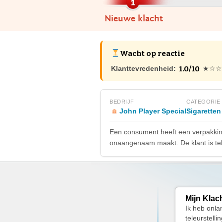
Nieuwe klacht
Wacht op reactie
1.0/10
Klanttevredenheid:
★☆☆
BEDRIJF
CATEGORIE
John Player Special
Sigaretten
Een consument heeft een verpakking 
onaangenaam maakt. De klant is tele
Mijn Klac
Ik heb onla
teleurstelli