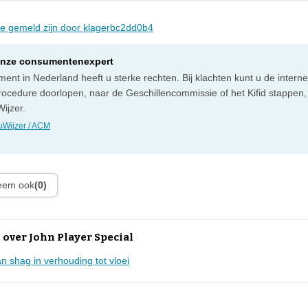
die gemeld zijn door klagerbc2dd0b4
onze consumentenexpert
ent in Nederland heeft u sterke rechten. Bij klachten kunt u de intern
rocedure doorlopen, naar de Geschillencommissie of het Kifid stappen,
ijzer.
Wijzer / ACM
leem ook
(0)
over John Player Special
an shag in verhouding tot vloei