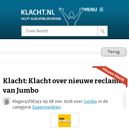
Klacht melden
Consumentenrecht
Terug
Barometer
Klacht: Klacht over nieuwe reclames
Voor Bedrijven
van Jumbo
klager45f16343 op 08 mei 2026 over
Jumbo
in de
Login
categorie
Supermarkten