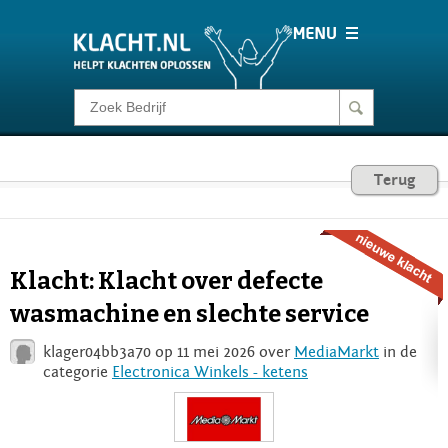
Klacht melden
Consumentenrecht
Terug
Barometer
Klacht: Klacht over defecte
Voor Bedrijven
wasmachine en slechte service
klager04bb3a70 op 11 mei 2026 over
MediaMarkt
in de
Login
categorie
Electronica Winkels - ketens