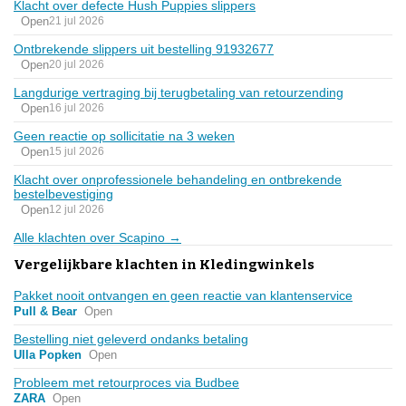
Klacht over defecte Hush Puppies slippers
Open
21 jul 2026
Ontbrekende slippers uit bestelling 91932677
Open
20 jul 2026
Langdurige vertraging bij terugbetaling van retourzending
Open
16 jul 2026
Geen reactie op sollicitatie na 3 weken
Open
15 jul 2026
Klacht over onprofessionele behandeling en ontbrekende
bestelbevestiging
Open
12 jul 2026
Alle klachten over Scapino →
Vergelijkbare klachten in Kledingwinkels
Pakket nooit ontvangen en geen reactie van klantenservice
Pull & Bear
Open
Bestelling niet geleverd ondanks betaling
Ulla Popken
Open
Probleem met retourproces via Budbee
ZARA
Open