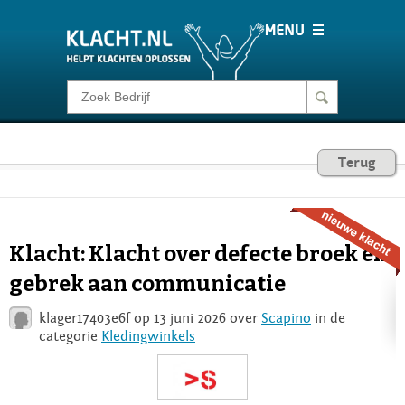
Klacht melden
Consumentenrecht
Terug
Barometer
Klacht: Klacht over defecte broek en
Voor Bedrijven
gebrek aan communicatie
klager17403e6f op 13 juni 2026 over
Scapino
in de
Login
categorie
Kledingwinkels