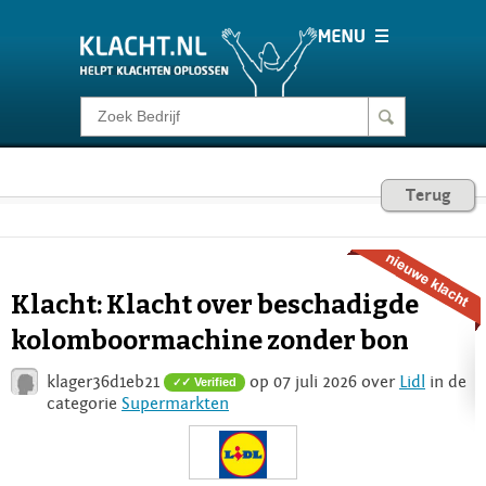
Klacht melden
Consumentenrecht
Terug
Barometer
Klacht: Klacht over beschadigde
Voor Bedrijven
kolomboormachine zonder bon
klager36d1eb21
op 07 juli 2026 over
Lidl
in de
✓ Verified
Login
categorie
Supermarkten