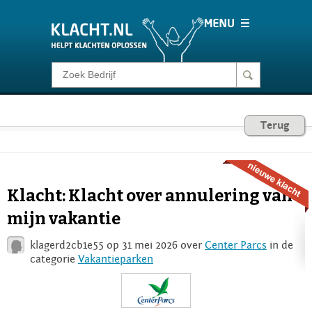
Klacht melden
Consumentenrecht
Terug
Barometer
Klacht: Klacht over annulering van
Voor Bedrijven
mijn vakantie
klagerd2cb1e55 op 31 mei 2026 over
Center Parcs
in de
Login
categorie
Vakantieparken