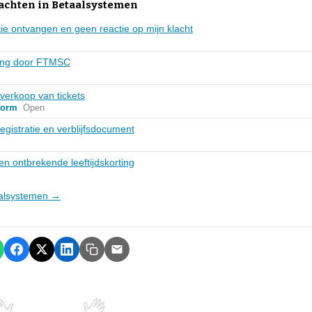
lachten in Betaalsystemen
ie ontvangen en geen reactie op mijn klacht
ving door FTMSC
verkoop van tickets
form
Open
gistratie en verblijfsdocument
n ontbrekende leeftijdskorting
taalsystemen →