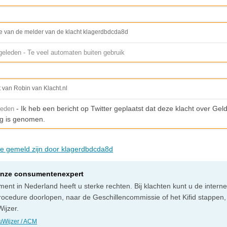
e van de melder van de klacht klagerdbdcda8d
eleden - Te veel automaten buiten gebruik
t van Robin van Klacht.nl
- Ik heb een bericht op Twitter geplaatst dat deze klacht over Gel
leden
g is genomen.
die gemeld zijn door klagerdbdcda8d
onze consumentenexpert
ent in Nederland heeft u sterke rechten. Bij klachten kunt u de intern
rocedure doorlopen, naar de Geschillencommissie of het Kifid stappen,
ijzer.
Wijzer / ACM