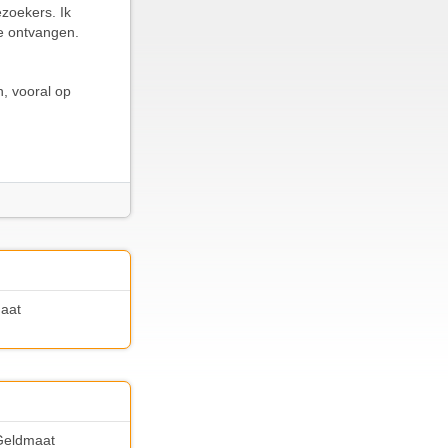
ezoekers. Ik
e ontvangen.
, vooral op
maat
 Geldmaat