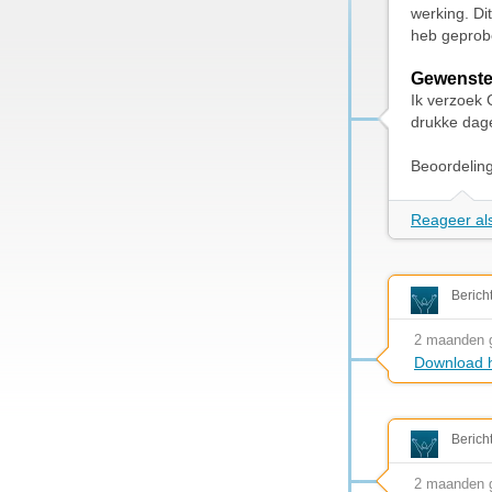
werking. Di
heb geprob
Gewenste
Ik verzoek 
drukke dag
Beoordelin
Reageer als
Berich
2 maanden 
Download h
Berich
2 maanden 