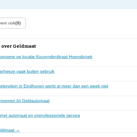
leem ook
(0)
 over Geldmaat
opname op locatie Kouvrnderdtraat Hoensbroek
rheeze vaak buiten gebruik
elenplein in Eindhoven werkt al meer dan een week niet
pnemen bij Geldautomaat
 met automaat en onprofessionele service
Geldmaat →