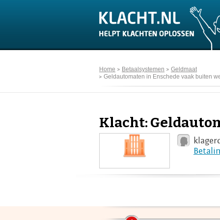
Home
Betaalsystemen
Geldmaat
Geldautomaten in Enschede vaak buiten w
Klacht: Geldauto
klager
Betali