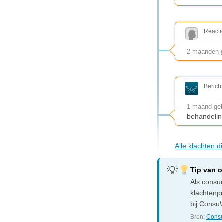
Reacti
2 maanden g
Berich
1 maand ge
behandelin
Alle klachten 
Tip van 
Als consum
klachtenp
bij ConsuW
Bron:
Consu