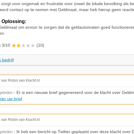
t zorgt voor ongemak en frustratie voor zowel de lokale bevolking als b
eerd contact op te nemen met Geldmaat, maar heb hierop geen reacti
 Oplossing:
Geldmaat om ervoor te zorgen dat de geldautomaten goed functioneren
en.
g 3/10
(10)
 bedrijf
t van Robin van Klacht.nl
- Er is een nieuwe brief gegenereerd voor de klacht over Geld
geleden
ier uw brief
t van Robin van Klacht.nl
- Ik heb een bericht op Twitter geplaatst over deze klacht over
geleden