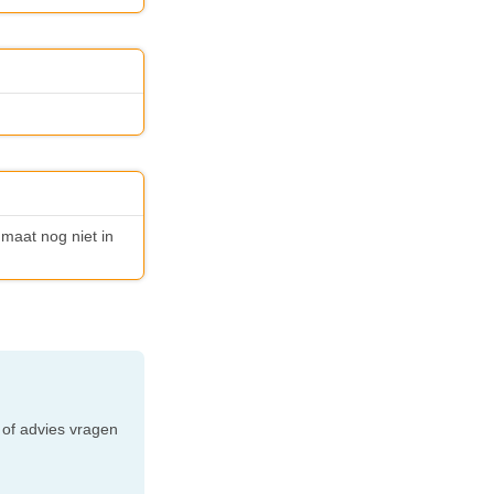
dmaat nog niet in
e
 of advies vragen