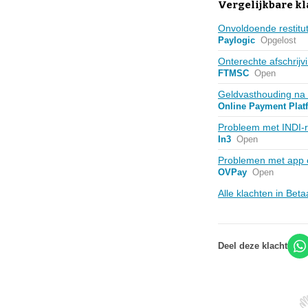
Vergelijkbare k
Onvoldoende restitut
Paylogic
Opgelost
Onterechte afschrij
FTMSC
Open
Geldvasthouding na 
Online Payment Plat
Probleem met INDI-re
In3
Open
Problemen met app e
OVPay
Open
Alle klachten in Be
Deel deze klacht