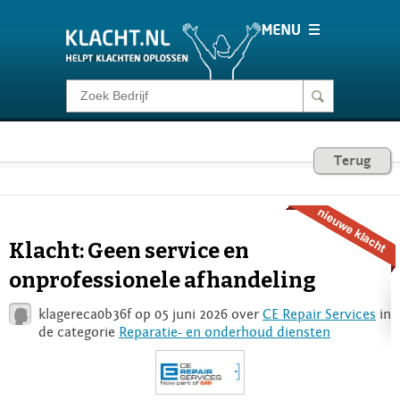
Klacht melden
Consumentenrecht
Terug
Barometer
Klacht: Geen service en
Voor Bedrijven
onprofessionele afhandeling
klagereca0b36f op 05 juni 2026 over
CE Repair Services
in
Login
de categorie
Reparatie- en onderhoud diensten