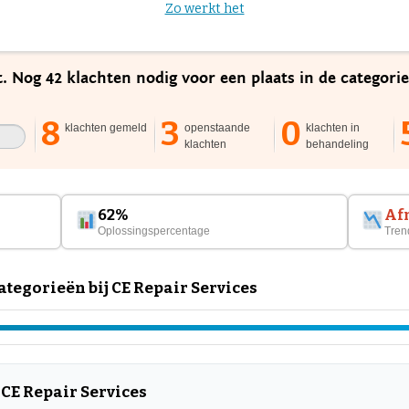
Zo werkt het
t. Nog 42 klachten nodig voor een plaats in de categori
8
3
0
klachten gemeld
openstaande
klachten in
klachten
behandeling
62%
Af
Oplossingspercentage
Tren
egorieën bij CE Repair Services
 CE Repair Services