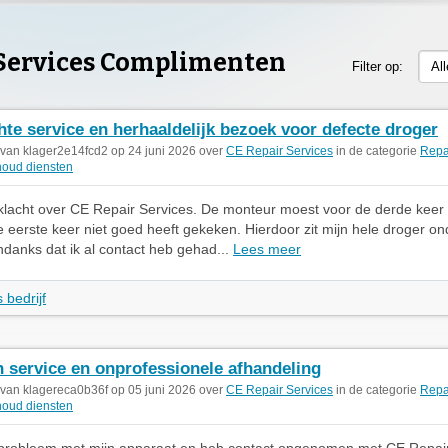
 Services Complimenten
Filter op:
Al
hte service en herhaaldelijk bezoek voor defecte droger
 van klager2e14fcd2 op 24 juni 2026 over
CE Repair Services
in de categorie
Repa
oud diensten
klacht over CE Repair Services. De monteur moest voor de derde kee
e eerste keer niet goed heeft gekeken. Hierdoor zit mijn hele droger on
danks dat ik al contact heb gehad...
Lees meer
 bedrijf
 service en onprofessionele afhandeling
 van klagereca0b36f op 05 juni 2026 over
CE Repair Services
in de categorie
Repa
oud diensten