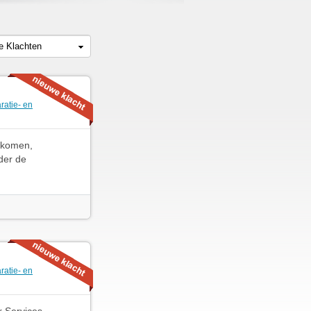
le Klachten
ratie- en
r komen,
der de
ratie- en