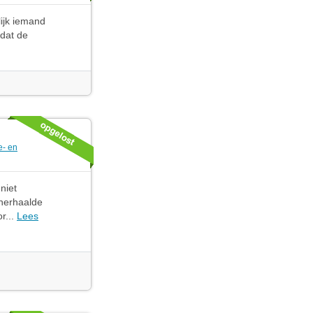
ijk iemand
 dat de
e- en
niet
 herhaalde
r...
Lees