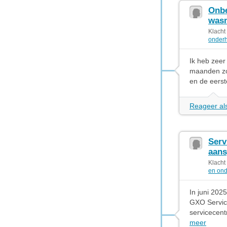
Onbe
was
Klacht
onderh
Ik heb zeer
maanden zo
en de eerst
Reageer als
Serv
aans
Klacht
en ond
In juni 202
GXO Service
servicecent
meer