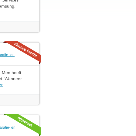
 Services
Samsung,
ratie- en
. Men heeft
iet. Wanneer
er
ratie- en