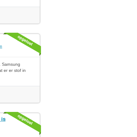
en
n. Samsung
 er er stof in
 is