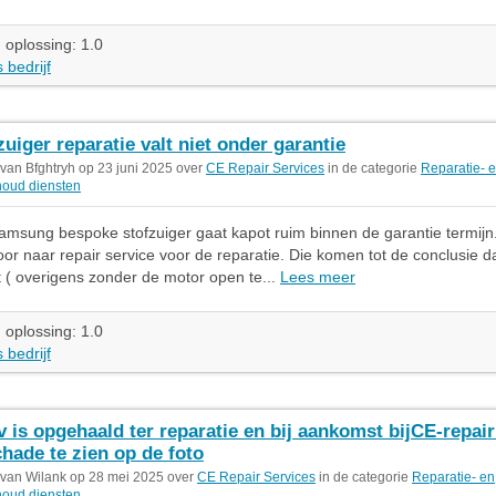
 oplossing: 1.0
 bedrijf
zuiger reparatie valt niet onder garantie
 van Bfghtryh op 23 juni 2025 over
CE Repair Services
in de categorie
Reparatie- 
oud diensten
amsung bespoke stofzuiger gaat kapot ruim binnen de garantie termij
oor naar repair service voor de reparatie. Die komen tot de conclusie dat
t ( overigens zonder de motor open te...
Lees meer
 oplossing: 1.0
 bedrijf
v is opgehaald ter reparatie en bij aankomst bijCE-repair
chade te zien op de foto
 van Wilank op 28 mei 2025 over
CE Repair Services
in de categorie
Reparatie- en
oud diensten