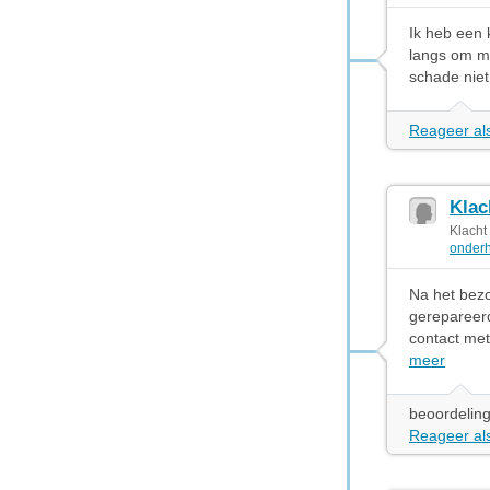
Ik heb een 
langs om mi
schade niet
Reageer als
Klac
Klacht
onderh
Na het bezo
gerepareerd
contact met
meer
beoordeling
Reageer als