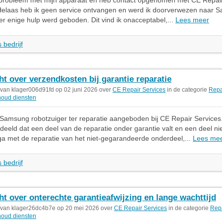
 probleem met mijn apparaat en heb contact opgenomen met CE Repair
 Helaas heb ik geen service ontvangen en werd ik doorverwezen naar 
er enige hulp werd geboden. Dit vind ik onacceptabel,...
Lees meer
 bedrijf
ht over verzendkosten bij garantie reparatie
 van klager006d91fd op 02 juni 2026 over
CE Repair Services
in de categorie
Repa
oud diensten
 Samsung robotzuiger ter reparatie aangeboden bij CE Repair Services
eeld dat een deel van de reparatie onder garantie valt en een deel n
ga met de reparatie van het niet-gegarandeerde onderdeel,...
Lees me
 bedrijf
ht over onterechte garantieafwijzing en lange wachttijd
 van klager26dc4b7e op 20 mei 2026 over
CE Repair Services
in de categorie
Repa
oud diensten