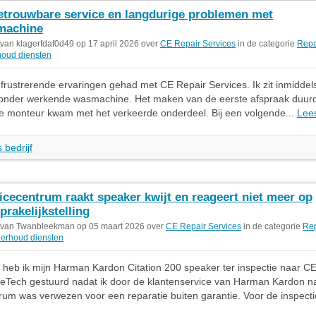
trouwbare service en langdurige problemen met
machine
 van klagerfdaf0d49 op 17 april 2026 over
CE Repair Services
in de categorie
Repa
oud diensten
 frustrerende ervaringen gehad met CE Repair Services. Ik zit inmiddels
nder werkende wasmachine. Het maken van de eerste afspraak duurd
e monteur kwam met het verkeerde onderdeel. Bij een volgende...
Lee
 bedrijf
icecentrum raakt speaker kwijt en reageert niet meer op
prakelijkstelling
 van Twanbleekman op 05 maart 2026 over
CE Repair Services
in de categorie
Rep
erhoud diensten
5 heb ik mijn Harman Kardon Citation 200 speaker ter inspectie naar CE
Tech gestuurd nadat ik door de klantenservice van Harman Kardon na
rum was verwezen voor een reparatie buiten garantie. Voor de inspecti