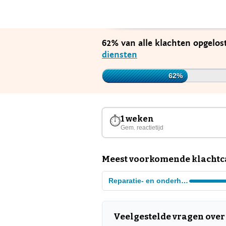
62% van alle klachten opgelos
diensten
62%
1 weken
⏱
Gem. reactietijd
Meest voorkomende klachtcat
Reparatie- en onderhoud diensten
Veelgestelde vragen over