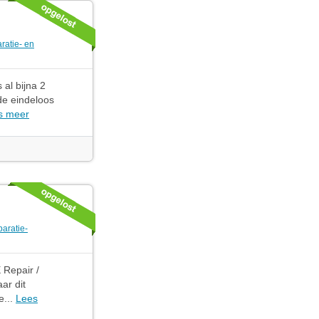
ratie- en
 al bijna 2
e eindeloos
s meer
aratie-
 Repair /
ar dit
e...
Lees