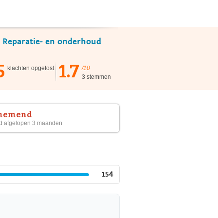
e
Reparatie- en onderhoud
5
1.7
klachten opgelost
/10
3 stemmen
nemend
d afgelopen 3 maanden
154