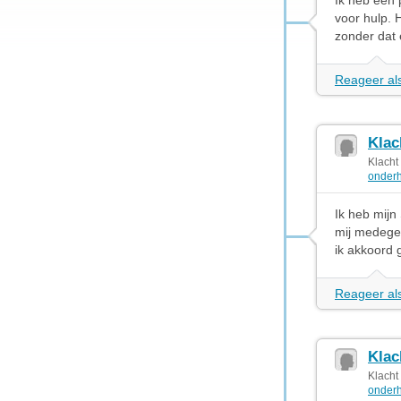
Ik heb een
voor hulp.
zonder dat 
Reageer als
Klac
Klacht
onderh
Ik heb mijn
mij medeged
ik akkoord 
Reageer als
Klac
Klacht
onderh