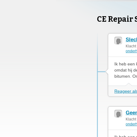
CE Repair
Slec
Klacht
onderh
Ik heb een 
omdat hij d
bitumen. On
Reageer als
Geen
Klacht
onderh