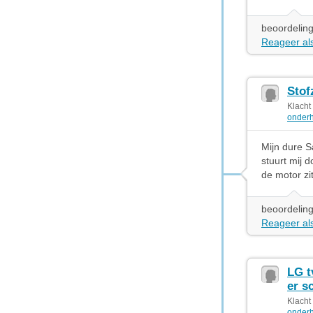
beoordeling
Reageer als
Stof
Klacht
onderh
Mijn dure S
stuurt mij d
de motor zi
beoordeling
Reageer als
LG t
er s
Klacht
onderh