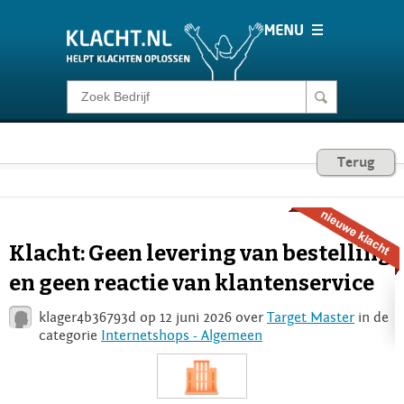
Klacht melden
Consumentenrecht
Terug
Barometer
Klacht: Geen levering van bestelling
Voor Bedrijven
en geen reactie van klantenservice
klager4b36793d op 12 juni 2026 over
Target Master
in de
Login
categorie
Internetshops - Algemeen