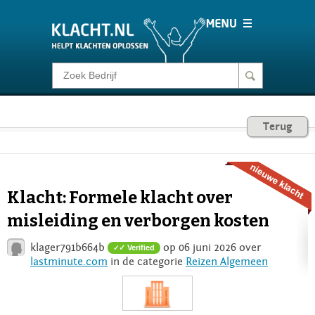
Klacht melden
Consumentenrecht
Terug
Barometer
Klacht: Formele klacht over
Voor Bedrijven
misleiding en verborgen kosten
klager791b664b
op 06 juni 2026 over
✓ Verified
Login
lastminute.com
in de categorie
Reizen Algemeen