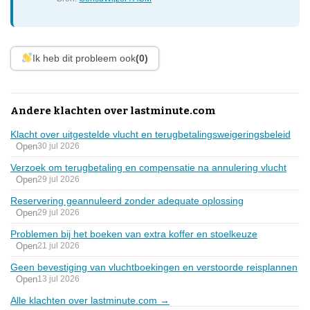
Ik heb dit probleem ook
(0)
Andere klachten over lastminute.com
Klacht over uitgestelde vlucht en terugbetalingsweigeringsbeleid
Open
30 jul 2026
Verzoek om terugbetaling en compensatie na annulering vlucht
Open
29 jul 2026
Reservering geannuleerd zonder adequate oplossing
Open
29 jul 2026
Problemen bij het boeken van extra koffer en stoelkeuze
Open
21 jul 2026
Geen bevestiging van vluchtboekingen en verstoorde reisplannen
Open
13 jul 2026
Alle klachten over lastminute.com →