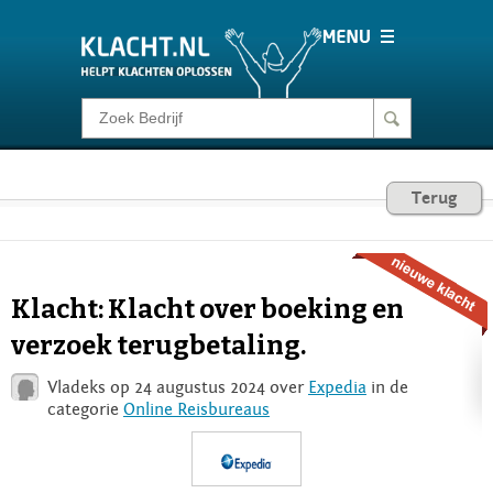
Klacht melden
Consumentenrecht
Terug
Barometer
Klacht: Klacht over boeking en
Voor Bedrijven
verzoek terugbetaling.
Vladeks op 24 augustus 2024 over
Expedia
in de
Login
categorie
Online Reisbureaus