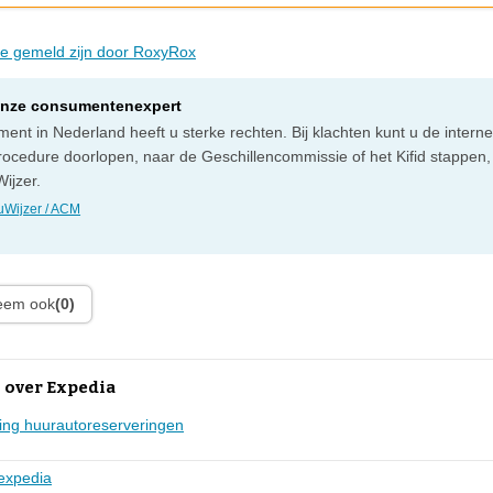
die gemeld zijn door RoxyRox
onze consumentenexpert
ent in Nederland heeft u sterke rechten. Bij klachten kunt u de intern
rocedure doorlopen, naar de Geschillencommissie of het Kifid stappen,
ijzer.
Wijzer / ACM
leem ook
(0)
 over Expedia
ling huurautoreserveringen
expedia