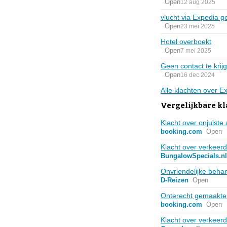
Open
12 aug 2025
vlucht via Expedia g
Open
23 mei 2025
Hotel overboekt
Open
7 mei 2025
Geen contact te krij
Open
16 dec 2024
Alle klachten over 
Vergelijkbare kl
Klacht over onjuiste
booking.com
Open
Klacht over verkeerd
BungalowSpecials.nl
Onvriendelijke beha
D-Reizen
Open
Onterecht gemaakte 
booking.com
Open
Klacht over verkeerd