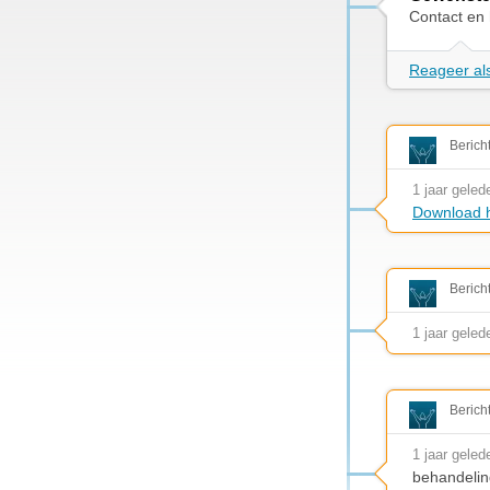
Contact en h
Reageer als
Berich
1 jaar geled
Download h
Berich
1 jaar geled
Berich
1 jaar geled
behandelin