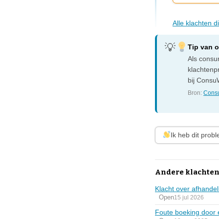
Alle klachten 
Tip van 
Als consum
klachtenp
bij ConsuW
Bron:
Consu
Ik heb dit prob
Andere klachten
Klacht over afhande
Open
15 jul 2026
Foute boeking door 