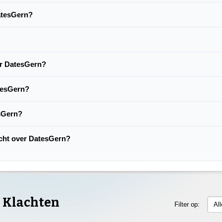
DatesGern?
er DatesGern?
tesGern?
esGern?
lacht over DatesGern?
 Klachten
Filter op:
Al