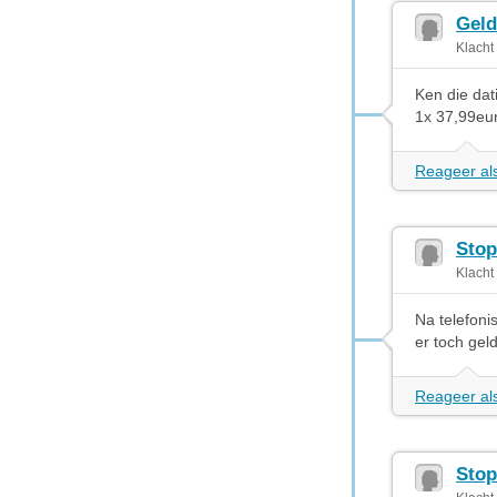
Geld
Klacht
Ken die dat
1x 37,99eu
Reageer als
Stop
Klacht
Na telefoni
er toch geld
Reageer als
Stop