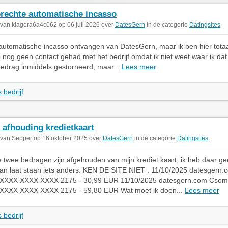
rechte automatische incasso
 van klagera6a4c062 op 06 juli 2026 over
DatesGern
in de categorie
Datingsites
automatische incasso ontvangen van DatesGern, maar ik ben hier tot
 nog geen contact gehad met het bedrijf omdat ik niet weet waar ik da
bedrag inmiddels gestorneerd, maar...
Lees meer
 bedrijf
 afhouding kredietkaart
 van Sepper op 16 oktober 2025 over
DatesGern
in de categorie
Datingsites
 twee bedragen zijn afgehouden van mijn krediet kaart, ik heb daar ge
an laat staan iets anders. KEN DE SITE NIET . 11/10/2025 datesger
XXX XXXX XXXX 2175 - 30,99 EUR 11/10/2025 datesgern.com Cso
XXX XXXX XXXX 2175 - 59,80 EUR Wat moet ik doen...
Lees meer
 bedrijf