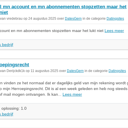
il mn account en mn abonnementen stopzetten maar het
niet
 van vredebrau op 24 augustus 2025 over
DatesGern
in de categorie
Datingsites
ccount en mn abonnementen stopzetten maar het lukt niet
Lees meer
 bedrijf
oepingsrecht
 van Derijckdk1k op 11 augustus 2025 over
DatesGern
in de categorie
Datingsites
rn vinden ze het normaal dat er dagelijks geld van mijn rekening wordt 
p mijn Herroepingsrecht. Dit is al een week geleden en heb nog steed
 of mail mogen ontvangen. Ik kan...
Lees meer
 oplossing: 1.0
 bedrijf