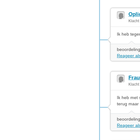
Opli
Klacht
Ik heb tege
beoordeling
Reageer als
Frau
Klacht
Ik heb met 
terug maar
beoordeling
Reageer als