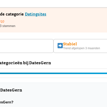
 de categorie
Datingsites
/10
3 stemmen
Stabiel
Trend afgelopen 3 maanden
tegorieën bij DatesGern
r DatesGern
atesGern?