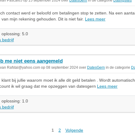
 van Pascal65 op 15 september 2024 over
DatesGern
in de categorie
Datingsites
sch contact werd er beloofd om betalingen stop te zetten. Na een aantal
 van mijn rekening gehouden. Dit is niet fair.
Lees meer
 oplossing: 5.0
 bedrijf
eb me niet eens aangemeld
 van
Rafstal@yahoo.com
op 08 september 2024 over
DatesGern
in de categorie
Da
 klant bij jullie waarom moet ik alle dit geld betalen . Wordt automatisc
count ik wil graag dat me opzeggen van datesgern
Lees meer
 oplossing: 1.0
 bedrijf
1
2
Volgende