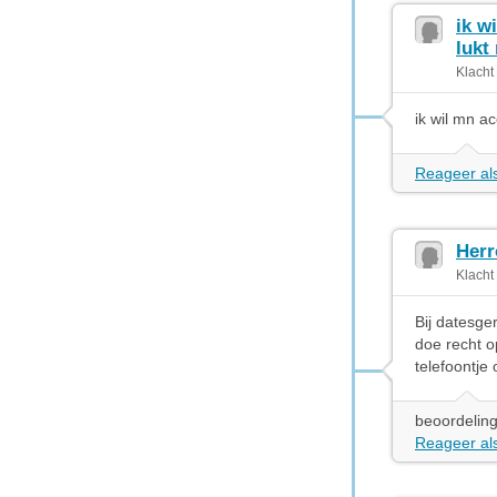
ik w
lukt 
Klacht
ik wil mn a
Reageer als
Herr
Klacht
Bij datesge
doe recht o
telefoontje
beoordeling
Reageer als