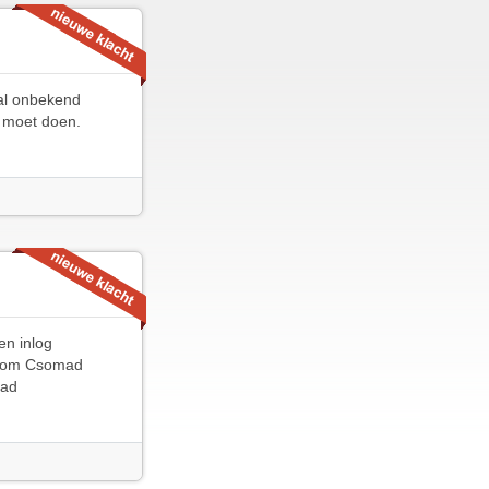
aal onbekend
t moet doen.
en inlog
n.com Csomad
mad