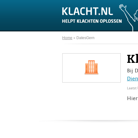
Home
DatesGern
K
Bij 
Dien
Laatst
Hier