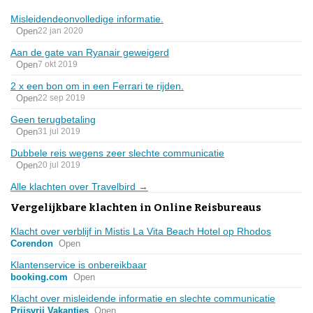
Misleidendeonvolledige informatie.
Open
22 jan 2020
Aan de gate van Ryanair geweigerd
Open
7 okt 2019
2 x een bon om in een Ferrari te rijden.
Open
22 sep 2019
Geen terugbetaling
Open
31 jul 2019
Dubbele reis wegens zeer slechte communicatie
Open
20 jul 2019
Alle klachten over Travelbird →
Vergelijkbare klachten in Online Reisbureaus
Klacht over verblijf in Mistis La Vita Beach Hotel op Rhodos
Corendon
Open
Klantenservice is onbereikbaar
booking.com
Open
Klacht over misleidende informatie en slechte communicatie
Prijsvrij Vakanties
Open