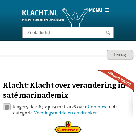
Klacht melden
Consumentenrecht
Terug
Barometer
Klacht: Klacht over verandering in
Voor Bedrijven
saté marinademix
klager5cfc2163 op 19 mei 2026 over
Conimex
in de
Login
categorie
Voedingsmiddelen en dranken