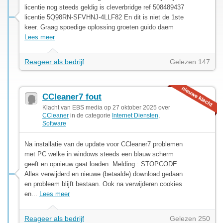
licentie nog steeds geldig is cleverbridge ref 508489437
licentie 5Q98RN-SFVHNJ-4LLF82 En dit is niet de 1ste
keer. Graag spoedige oplossing groeten guido daem
Lees meer
Reageer als bedrijf
Gelezen 147
CCleaner7 fout
Klacht van EBS media op 27 oktober 2025 over
CCleaner
in de categorie
Internet Diensten
,
Software
Na installatie van de update voor CCleaner7 problemen
met PC welke in windows steeds een blauw scherm
geeft en opnieuw gaat loaden. Melding : STOPCODE.
Alles verwijderd en nieuwe (betaalde) download gedaan
en probleem blijft bestaan. Ook na verwijderen cookies
en...
Lees meer
Reageer als bedrijf
Gelezen 250