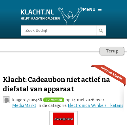
Klacht melden
Consumentenrecht
Terug
Barometer
Klacht: Cadeaubon niet actief na
Voor Bedrijven
diefstal van apparaat
klagerd710e486
op 14 mei 2026 over
✓ Verified
Login
MediaMarkt
in de categorie
Electronica Winkels - ketens