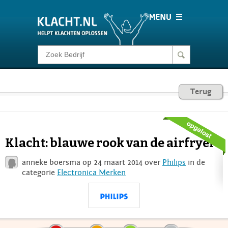
Klacht melden
Consumentenrecht
Terug
Barometer
Klacht: blauwe rook van de airfryer
Voor Bedrijven
anneke boersma op 24 maart 2014 over
Philips
in de
categorie
Electronica Merken
Login