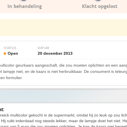
In behandeling
Klacht opgelost
STATUS
DATUM
Open
20 december 2013
ulticolor geurkaars aangeschaft, die zou moeten oplichten en een aa
t lampje niet, en de kaars is niet herbruikbaar. De consument is teleur
en formulier.
ht:
irwick multicolor gekocht in de supermarkt, omdat hij zo leuk op zou lich
. Hij ruikt inderdaad nog steeds lekker, maar de lampje doet het niet. He
kaars van 5 euro die zou moeten oplichten. Je kan de kaars niet herge