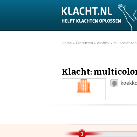
Home
Producten
AirWick
multicolor zon
Klacht: multicolo
koekko