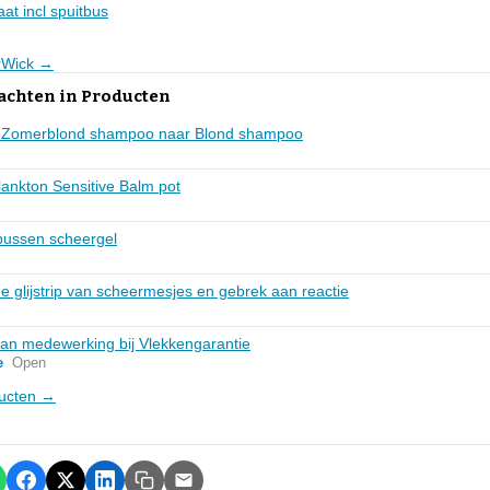
at incl spuitbus
irWick →
lachten in Producten
ing Zomerblond shampoo naar Blond shampoo
lankton Sensitive Balm pot
 bussen scheergel
de glijstrip van scheermesjes en gebrek aan reactie
aan medewerking bij Vlekkengarantie
e
Open
ducten →