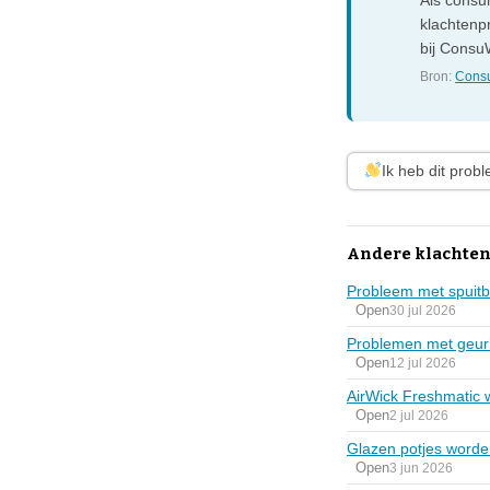
Als consum
klachtenp
bij ConsuW
Bron:
Consu
Ik heb dit prob
Andere klachten
Probleem met spuitb
Open
30 jul 2026
Problemen met geurk
Open
12 jul 2026
AirWick Freshmatic 
Open
2 jul 2026
Glazen potjes worde
Open
3 jun 2026