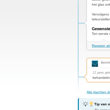
het glas ook
Vervolgens 
teleurstelle
Gewenste
Ten eerste 
Reageer als
Berich
12 jaren ge
behandelin
Alle klachten d
Tip van 