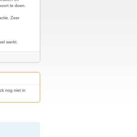
hoort te doen.
actie. Zeer
wel werkt.
ck nog niet in