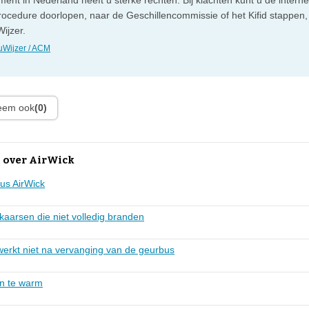
ent in Nederland heeft u sterke rechten. Bij klachten kunt u de intern
rocedure doorlopen, naar de Geschillencommissie of het Kifid stappen,
ijzer.
Wijzer / ACM
leem ook
(0)
 over AirWick
us AirWick
aarsen die niet volledig branden
werkt niet na vervanging van de geurbus
n te warm