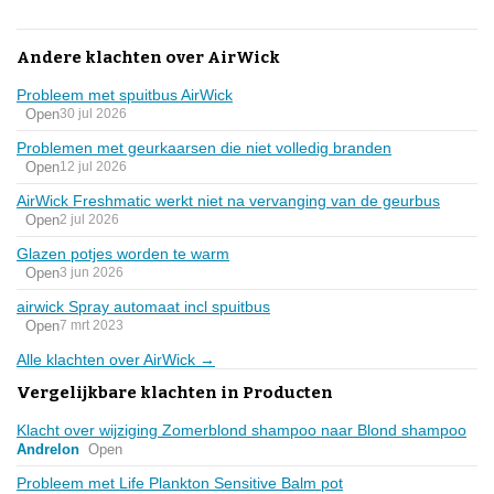
Andere klachten over AirWick
Probleem met spuitbus AirWick
Open
30 jul 2026
Problemen met geurkaarsen die niet volledig branden
Open
12 jul 2026
AirWick Freshmatic werkt niet na vervanging van de geurbus
Open
2 jul 2026
Glazen potjes worden te warm
Open
3 jun 2026
airwick Spray automaat incl spuitbus
Open
7 mrt 2023
Alle klachten over AirWick →
Vergelijkbare klachten in Producten
Klacht over wijziging Zomerblond shampoo naar Blond shampoo
Andrelon
Open
Probleem met Life Plankton Sensitive Balm pot