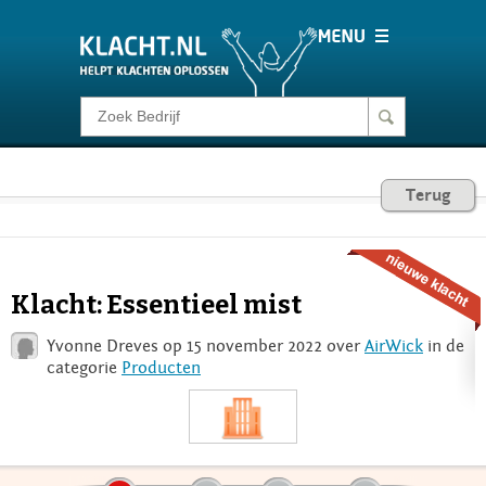
Klacht melden
Consumentenrecht
Terug
Barometer
Klacht: Essentieel mist
Voor Bedrijven
Yvonne Dreves op 15 november 2022 over
AirWick
in de
categorie
Producten
Login