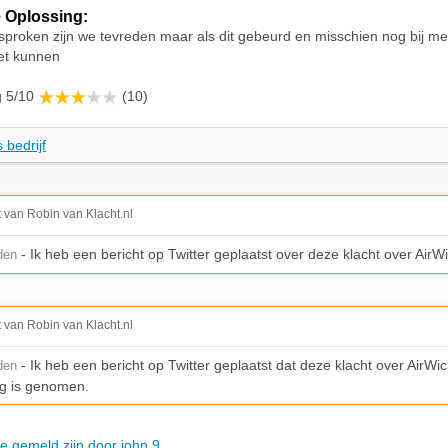
 Oplossing:
proken zijn we tevreden maar als dit gebeurd en misschien nog bij m
et kunnen
g 5/10
(10)
 bedrijf
t van Robin van Klacht.nl
- Ik heb een bericht op Twitter geplaatst over deze klacht over AirW
den
t van Robin van Klacht.nl
- Ik heb een bericht op Twitter geplaatst dat deze klacht over AirWic
den
g is genomen.
ie gemeld zijn door john 9