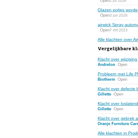
Open
2 jul 2026
Glazen potjes worde
Open
3 jun 2026
airwick Spray automa
Open
7 mrt 2023
Alle klachten over A
Vergelijkbare k
Klacht over wijzig
Andrelon
Open
Probleem met Life P
Biotherm
Open
Klacht over defecte
Gillette
Open
Klacht over loslaten
Gillette
Open
Klacht over gebrek 
Oranje Furniture Car
Alle klachten in Pro