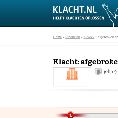
Home
Producten
AirWick
afgebroken sp
Klacht: afgebroke
john 9