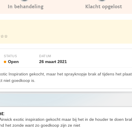
In behandeling
Klacht opgelost
★☆☆
STATUS
DATUM
Open
26 maart 2021
ic Inspiration gekocht, maar het sprayknopje brak af tijdens het plaats
ct niet goedkoop is.
ht:
Airwick exotic inspiration gekocht maar bij het in de houder te doen bra
ind het zonde want zo goedkoop zijn ze niet