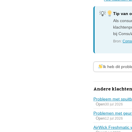
Tip van 
Als consum
klachtenp
bij ConsuW
Bron:
Consu
Ik heb dit prob
Andere klachten
Probleem met spuitb
Open
30 jul 2026
Problemen met geurk
Open
12 jul 2026
AirWick Freshmatic 