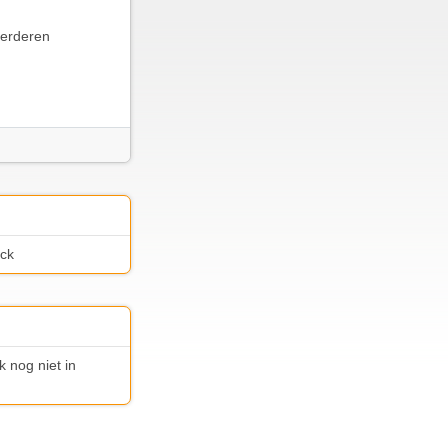
eerderen
ick
k nog niet in