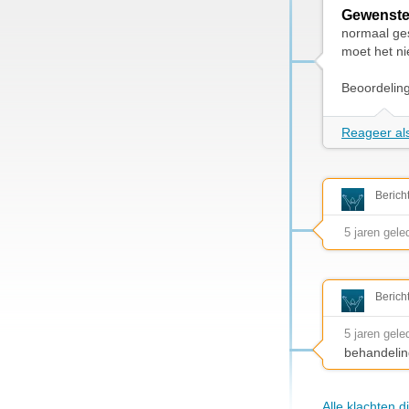
Gewenste
normaal ges
moet het ni
Beoordelin
Reageer als
Berich
5 jaren gele
Berich
5 jaren gele
behandelin
Alle klachten d