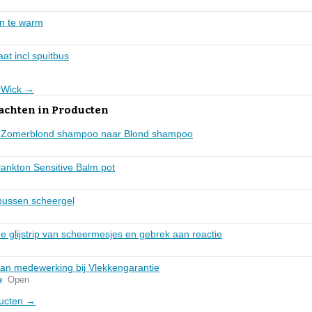
n te warm
at incl spuitbus
irWick →
lachten in Producten
ing Zomerblond shampoo naar Blond shampoo
lankton Sensitive Balm pot
 bussen scheergel
de glijstrip van scheermesjes en gebrek aan reactie
aan medewerking bij Vlekkengarantie
e
Open
ducten →