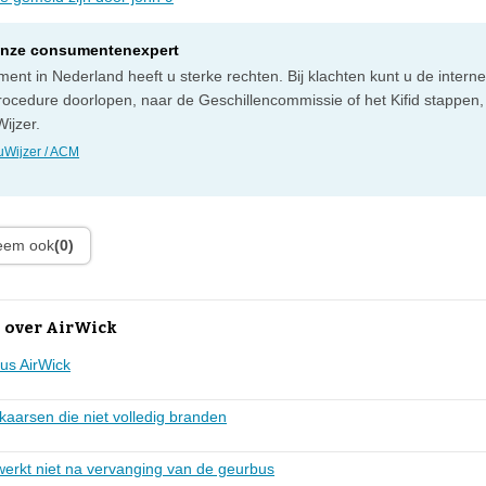
onze consumentenexpert
ent in Nederland heeft u sterke rechten. Bij klachten kunt u de intern
rocedure doorlopen, naar de Geschillencommissie of het Kifid stappen,
ijzer.
Wijzer / ACM
leem ook
(0)
 over AirWick
us AirWick
aarsen die niet volledig branden
werkt niet na vervanging van de geurbus