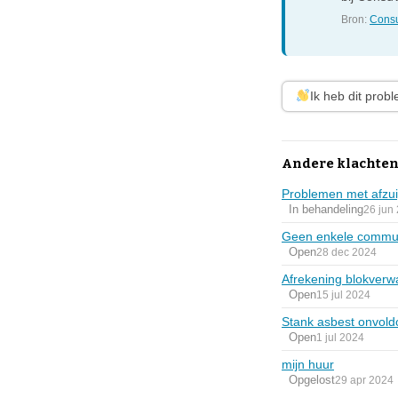
Bron:
Consu
Ik heb dit prob
Andere klachte
Problemen met afzuig
In behandeling
26 jun
Geen enkele communi
Open
28 dec 2024
Afrekening blokverw
Open
15 jul 2024
Stank asbest onvold
Open
1 jul 2024
mijn huur
Opgelost
29 apr 2024