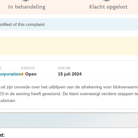
In behandeling
Klacht opgelost
tified of this complaint
E
STATUS
DATUM
rporaties
Open
15 juli 2024
it zijn onvrede over het uitblijven van de afrekening voor blokverwar
r 2023 in de woning heeft gewoond. De klant overweegt verdere stappen
budsman.
ht: