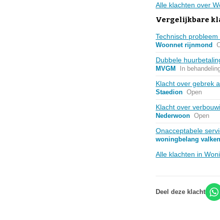
Alle klachten over
Vergelijkbare k
Technisch probleem m
Woonnet rijnmond
Dubbele huurbetalin
MVGM
In behandelin
Klacht over gebrek 
Staedion
Open
Klacht over verbouwi
Nederwoon
Open
Onacceptabele serv
woningbelang valke
Alle klachten in Wo
Deel deze klacht