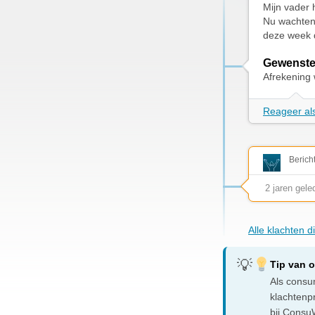
Mijn vader 
Nu wachten 
deze week 
Gewenste
Afrekening 
Reageer als
Berich
2 jaren gele
Alle klachten 
Tip van 
Als consum
klachtenp
bij ConsuW