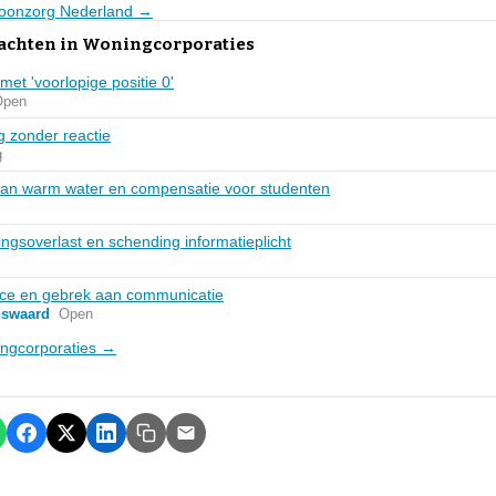
 Woonzorg Nederland →
lachten in Woningcorporaties
et 'voorlopige positie 0'
Open
g zonder reactie
g
aan warm water en compensatie voor studenten
ngsoverlast en schending informatieplicht
ice en gebrek aan communicatie
nswaard
Open
ningcorporaties →