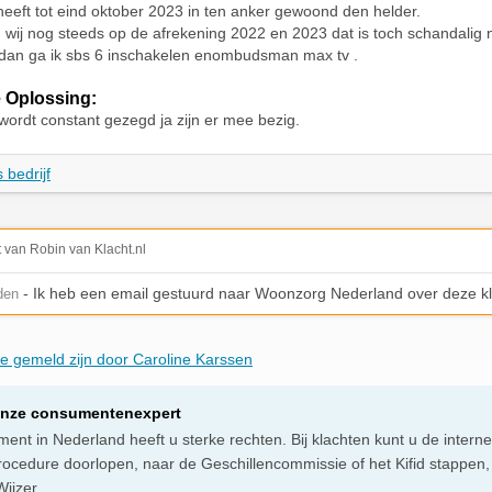
heeft tot eind oktober 2023 in ten anker gewoond den helder.
wij nog steeds op de afrekening 2022 en 2023 dat is toch schandalig 
dan ga ik sbs 6 inschakelen enombudsman max tv .
 Oplossing:
wordt constant gezegd ja zijn er mee bezig.
 bedrijf
t van Robin van Klacht.nl
- Ik heb een email gestuurd naar Woonzorg Nederland over deze kl
den
die gemeld zijn door Caroline Karssen
onze consumentenexpert
ent in Nederland heeft u sterke rechten. Bij klachten kunt u de intern
rocedure doorlopen, naar de Geschillencommissie of het Kifid stappen,
ijzer.