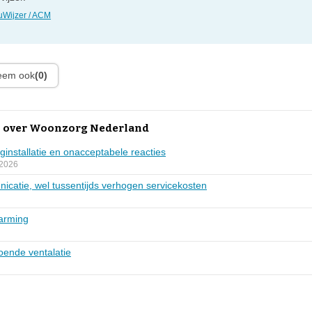
Wijzer / ACM
leem ook
(0)
n over Woonzorg Nederland
installatie en onacceptabele reacties
 2026
catie, wel tussentijds verhogen servicekosten
arming
oende ventalatie