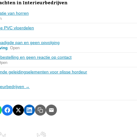
achten in Interieurbedrijven
atie van horren
n
de PVC vloerdelen
hadigde pan en geen opvolging
ving
Open
estelling en geen reactie op contact
Open
ende geleidingselementen voor plisse hordeur
rieurbedrijven →