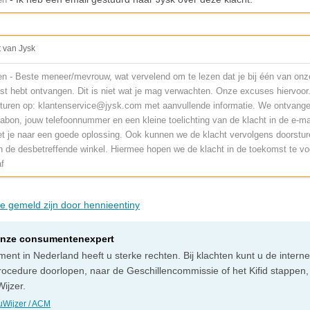
t van Jysk
en - Beste meneer/mevrouw, wat vervelend om te lezen dat je bij één van onz
st hebt ontvangen. Dit is niet wat je mag verwachten. Onze excuses hiervoor.
sturen op:
klantenservice@jysk.com
met aanvullende informatie. We ontvange
bon, jouw telefoonnummer en een kleine toelichting van de klacht in de e-ma
t je naar een goede oplossing. Ook kunnen we de klacht vervolgens doorstur
 de desbetreffende winkel. Hiermee hopen we de klacht in de toekomst te v
af
ie gemeld zijn door hennieentiny
onze consumentenexpert
ent in Nederland heeft u sterke rechten. Bij klachten kunt u de intern
rocedure doorlopen, naar de Geschillencommissie of het Kifid stappen,
ijzer.
Wijzer / ACM