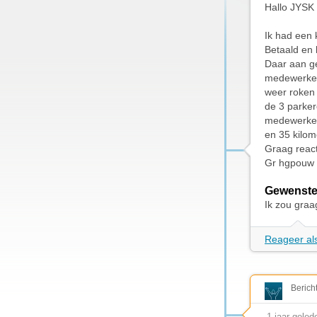
Hallo JYSK
Ik had een 
Betaald en 
Daar aan g
medewerker 
weer roken i
de 3 parker
medewerker 
en 35 kilom
Graag react
Gr hgpouw
Gewenste
Ik zou graa
Reageer als
Berich
1 jaar geled