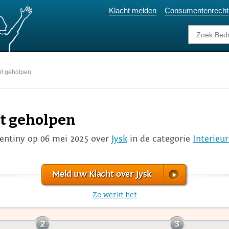
Klacht melden
Consumentenrecht
ht geholpen
ht geholpen
entiny op 06 mei 2025 over
Jysk
in de categorie
Interieu
Meld uw Klacht over Jysk
Zo werkt het