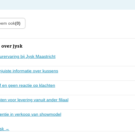
leem ook
(0)
 over Jysk
rervaring bij Jysk Maastricht
njuiste informatie over kussens
 en geen reactie op klachten
ten voor levering vanuit ander filiaal
tentie in verkoop van showmodel
ysk →