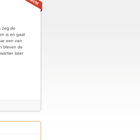
a zeg de
en is en gaat
maar een van
en bleven de
artier later