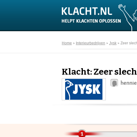
Home
Interieurbedrijven
Jysk
Zeer slec
Klacht: Zeer slec
hennie