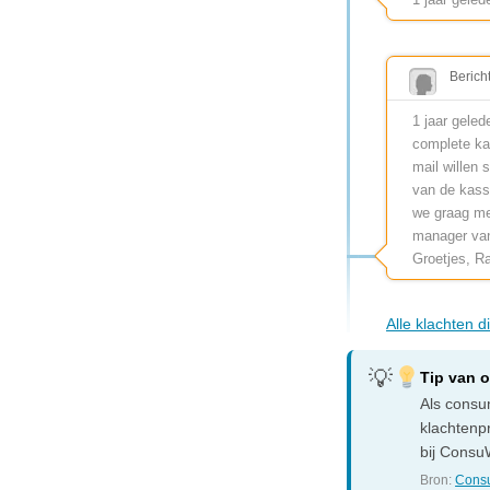
Berich
1 jaar geled
complete ka
mail willen 
van de kassa
we graag me
manager van
Groetjes, R
Alle klachten d
Tip van 
Als consum
klachtenp
bij ConsuW
Bron:
Consu