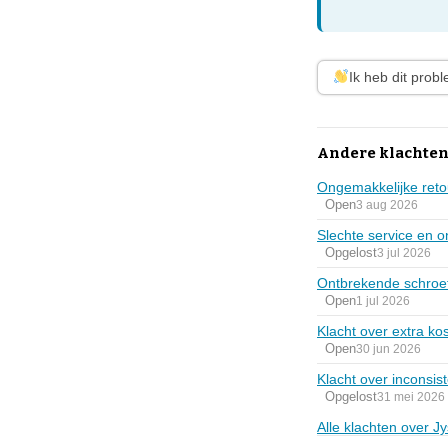
Ik heb dit prob
Andere klachten
Ongemakkelijke retou
Open
3 aug 2026
Slechte service en o
Opgelost
3 jul 2026
Ontbrekende schroef
Open
1 jul 2026
Klacht over extra kos
Open
30 jun 2026
Klacht over inconsis
Opgelost
31 mei 2026
Alle klachten over J