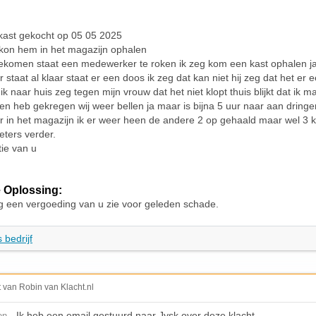
kast gekocht op 05 05 2025
kon hem in het magazijn ophalen
ekomen staat een medewerker te roken ik zeg kom een kast ophalen j
staat al klaar staat er een doos ik zeg dat kan niet hij zeg dat het er e
k naar huis zeg tegen mijn vrouw dat het niet klopt thuis blijkt dat ik 
en heb gekregen wij weer bellen ja maar is bijna 5 uur naar aan dring
in het magazijn ik er weer heen de andere 2 op gehaald maar wel 3 kw
eters verder.
ie van u
 Oplossing:
g een vergoeding van u zie voor geleden schade.
 bedrijf
t van Robin van Klacht.nl
- Ik heb een email gestuurd naar Jysk over deze klacht.
en