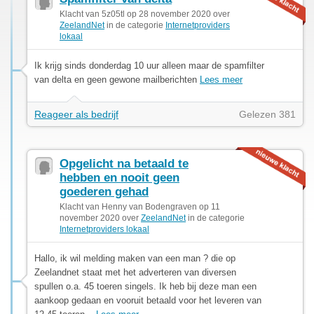
Klacht van 5z05tl op 28 november 2020 over
ZeelandNet
in de categorie
Internetproviders
lokaal
Ik krijg sinds donderdag 10 uur alleen maar de spamfilter
van delta en geen gewone mailberichten
Lees meer
Reageer als bedrijf
Gelezen 381
Opgelicht na betaald te
hebben en nooit geen
goederen gehad
Klacht van Henny van Bodengraven op 11
november 2020 over
ZeelandNet
in de categorie
Internetproviders lokaal
Hallo, ik wil melding maken van een man ? die op
Zeelandnet staat met het adverteren van diversen
spullen o.a. 45 toeren singels. Ik heb bij deze man een
aankoop gedaan en vooruit betaald voor het leveren van