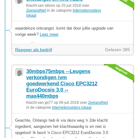
Klacht van sibren op 25 juli 2018 over
ZeelandNet
in de categorie
Internetproviders
lokaal
waardeloze ontvangst. komt dat door jullie upgrade van
vorige week?
Lees meer
Reageer als bedrijf
Gelezen 385
30mbps75mbps --Leugens
verkondigen ivm
goedwerkend Cisco EPC3212
EuroDocsis 3.0 --
max440mbps
Klacht van jpj77 op 06 juli 2018 over
ZeelandNet
in de categorie
Internetproviders lokaal
Geachte, Onlangs heb ik via deze weg 'n 2de klacht
ingedient, aangezien het klachtwaardig is en niet is
opgelost! Ik bezit 'n Cisco EPC3212 EuroDocsis 3.0