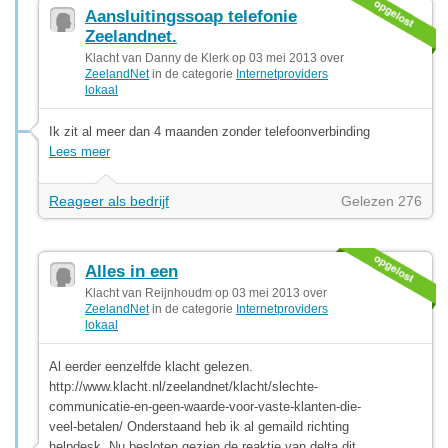
Aansluitingssoap telefonie
Zeelandnet.
Klacht van Danny de Klerk op 03 mei 2013 over
ZeelandNet
in de categorie
Internetproviders
lokaal
Ik zit al meer dan 4 maanden zonder telefoonverbinding
Lees meer
Reageer als bedrijf
Gelezen 276
Alles in een
Klacht van Reijnhoudm op 03 mei 2013 over
ZeelandNet
in de categorie
Internetproviders
lokaal
Al eerder eenzelfde klacht gelezen.
http://www.klacht.nl/zeelandnet/klacht/slechte-
communicatie-en-geen-waarde-voor-vaste-klanten-die-
veel-betalen/ Onderstaand heb ik al gemaild richting
helpdesk. Nu besloten gezien de reaktie van delta dit