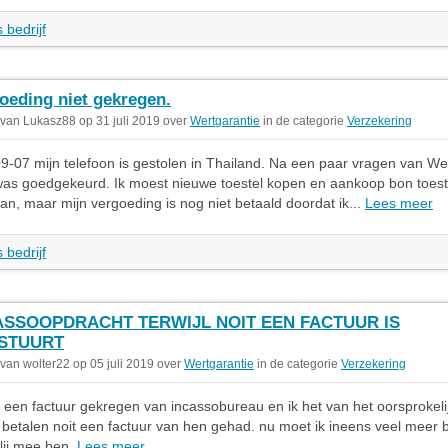
 bedrijf
oeding niet gekregen.
 van Lukasz88 op 31 juli 2019 over
Wertgarantie
in de categorie
Verzekering
9-07 mijn telefoon is gestolen in Thailand. Na een paar vragen van We
was goedgekeurd. Ik moest nieuwe toestel kopen en aankoop bon toest
an, maar mijn vergoeding is nog niet betaald doordat ik...
Lees meer
 bedrijf
ASSOOPDRACHT TERWIJL NOIT EEN FACTUUR IS
STUURT
 van wolter22 op 05 juli 2019 over
Wertgarantie
in de categorie
Verzekering
b een factuur gekregen van incassobureau en ik het van het oorsprokel
 betalen noit een factuur van hen gehad. nu moet ik ineens veel meer 
blij mee ben.
Lees meer