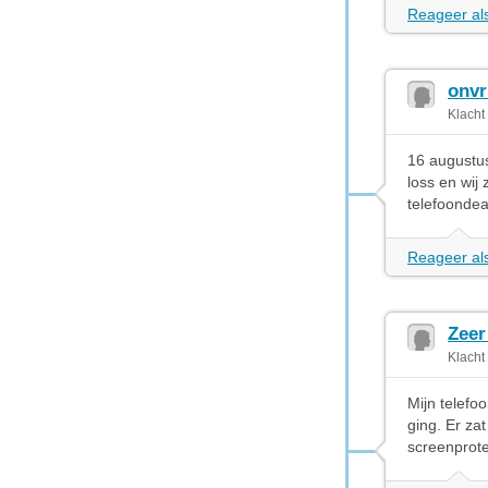
Reageer als
onvr
Klacht
16 augustus
loss en wij
telefoondea
Reageer als
Zeer
Klacht
Mijn telefo
ging. Er za
screenprote