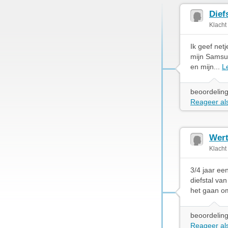
Dief
Klacht
Ik geef net
mijn Samsun
en mijn...
L
beoordeling
Reageer als
Wert
Klacht
3/4 jaar ee
diefstal va
het gaan om
beoordeling
Reageer als