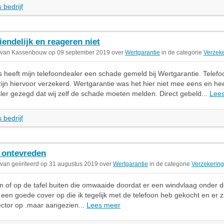
 bedrijf
iendelijk en reageren niet
 van Kassenbouw op 09 september 2019 over
Wertgarantie
in de categorie
Verzek
 heeft mijn telefoondealer een schade gemeld bij Wertgarantie. Telefoon
 zijn hiervoor verzekerd. Wertgarantie was het hier niet mee eens en hee
ler gezegd dat wij zelf de schade moeten melden. Direct gebeld...
Lee
 bedrijf
 ontevreden
 van geiiriteerd op 31 augustus 2019 over
Wertgarantie
in de categorie
Verzekering
on of op de tafel buiten die omwaaide doordat er een windvlaag onder d
t een goede cover op die ik tegelijk met de telefoon heb gekocht en er 
ctor op .maar aangezien...
Lees meer