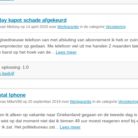
lay kapot schade afgekeurd
 van Melissy op 14 april 2020 over
Wertgarantie
in de categorie
Verzekering
gloednieuwe telefoon van met afsluiting van abonnement ik heb er zuin
enprotector op gedaan. Me telefoon viel uit me handen 2 maanden la
barst op het hoek van de...
Lees meer
 oplossing: 1.0
 bedrijf
stal Iphone
 van MikeV88 op 20 september 2019 over
Wertgarantie
in de categorie
Verzekerin
ben ik alleen op vakantie naar Griekenland gegaan en de tweede dag is 
k wist op dat moment niet dat ik binnen 48 uur moest reageren enof bij 
ik zat. Het politiebureau zat...
Lees meer