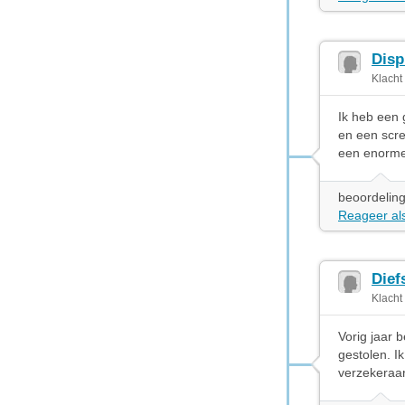
Disp
Klacht
Ik heb een 
en een scre
een enorme 
beoordeling
Reageer als
Dief
Klacht
Vorig jaar 
gestolen. I
verzekeraar 