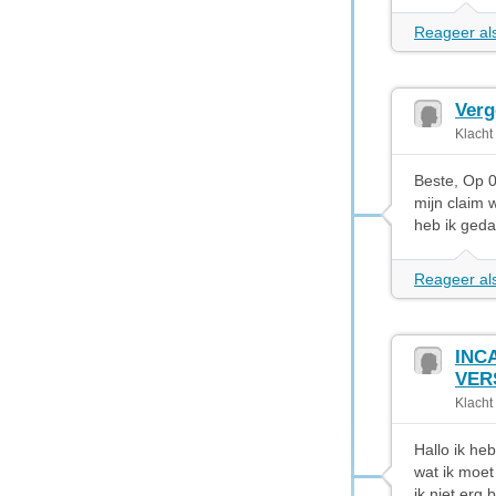
Reageer als
Verg
Klacht
Beste, Op 0
mijn claim 
heb ik geda
Reageer als
INC
VER
Klacht
Hallo ik he
wat ik moet
ik niet erg 