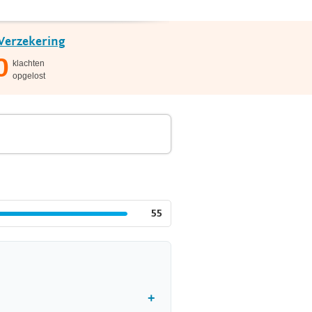
Verzekering
0
klachten
opgelost
55