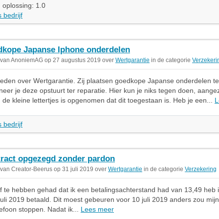
 oplossing: 1.0
 bedrijf
kope Japanse Iphone onderdelen
 van AnoniemAG op 27 augustus 2019 over
Wertgarantie
in de categorie
Verzekeri
eden over Wertgarantie. Zij plaatsen goedkope Japanse onderdelen ter
neer je deze opstuurt ter reparatie. Hier kun je niks tegen doen, aange
n de kleine lettertjes is opgenomen dat dit toegestaan is. Heb je een...
L
 bedrijf
ract opgezegd zonder pardon
 van Creator-Beerus op 31 juli 2019 over
Wertgarantie
in de categorie
Verzekering
f te hebben gehad dat ik een betalingsachterstand had van 13,49 heb ik
 juli 2019 betaald. Dit moest gebeuren voor 10 juli 2019 anders zou mij
lefoon stoppen. Nadat ik...
Lees meer