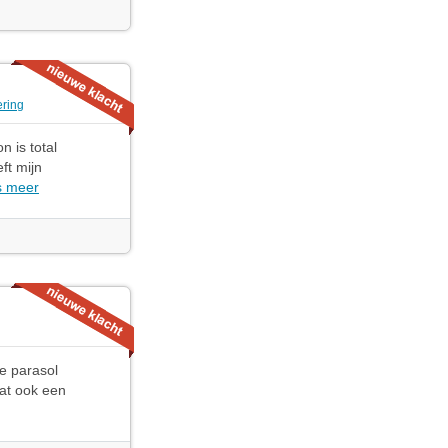
ering
 is total
ft mijn
s meer
e parasol
zat ook een