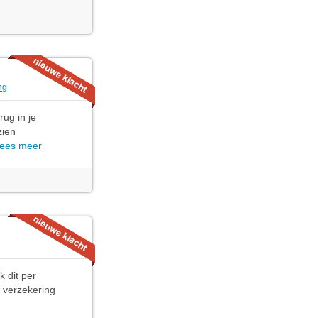
ng
ug in je
zien
ees meer
 dit per
n verzekering