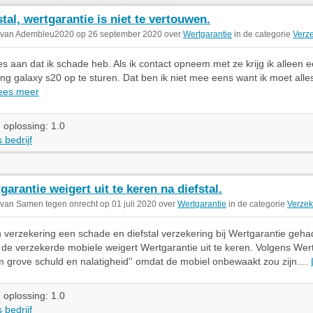
stal, wertgarantie is niet te vertouwen.
 van Adembleu2020 op 26 september 2020 over
Wertgarantie
in de categorie
Verz
jes aan dat ik schade heb. Als ik contact opneem met ze krijg ik alleen
g galaxy s20 op te sturen. Dat ben ik niet mee eens want ik moet alle
ees meer
 oplossing: 1.0
 bedrijf
garantie weigert uit te keren na diefstal.
 van Samen tegen onrecht op 01 juli 2020 over
Wertgarantie
in de categorie
Verzek
n verzekering een schade en diefstal verzekering bij Wertgarantie geh
n de verzekerde mobiele weigert Wertgarantie uit te keren. Volgens Wer
 grove schuld en nalatigheid'' omdat de mobiel onbewaakt zou zijn....
 oplossing: 1.0
 bedrijf