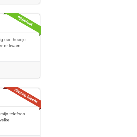
ig een hoesje
ter er kwam
g
mijn telefoon
welke