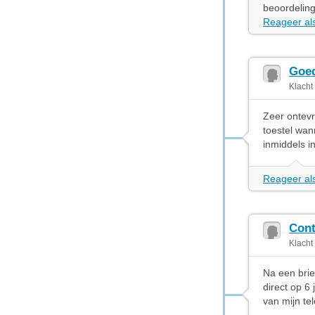
beoordeling
Reageer als
Goed
Klacht
Zeer ontevr
toestel wan
inmiddels i
Reageer als
Cont
Klacht
Na een brie
direct op 6
van mijn te