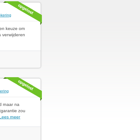
ekering
 een keuze om
s verwijderen
ering
ad maar na
tgarantie zou
Lees meer