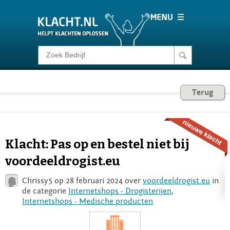
Klacht melden
Consumentenrecht
Terug
Barometer
Klacht: Pas op en bestel niet bij
Voor Bedrijven
voordeeldrogist.eu
Chrissy5 op 28 februari 2024 over
voordeeldrogist.eu
in
Login
de categorie
Internetshops - Drogisterijen
,
Internetshops - Medische producten