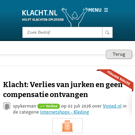
Klacht melden
Consumentenrecht
Terug
Barometer
Klacht: Verlies van jurken en geen
Voor Bedrijven
compensatie ontvangen
spykerman
op 02 juli 2026 over
Vinted.nl
in
✓ Verified
Login
de categorie
Internetshops - Kleding