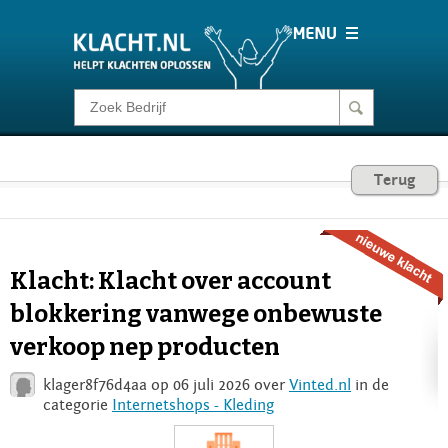
Klacht melden
Consumentenrecht
Terug
Barometer
Klacht: Klacht over account
Voor Bedrijven
blokkering vanwege onbewuste
verkoop nep producten
Login
klager8f76d4aa op 06 juli 2026 over
Vinted.nl
in de
categorie
Internetshops - Kleding