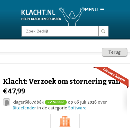
Klacht melden
Consumentenrecht
Terug
Barometer
Klacht: Verzoek om stornering van
Voor Bedrijven
€47,99
klager6807db83
op 06 juli 2026 over
✓ Verified
Login
Bitdefender
in de categorie
Software