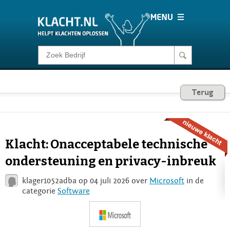
Klacht melden
Consumentenrecht
Terug
Barometer
Klacht: Onacceptabele technische
Voor Bedrijven
ondersteuning en privacy-inbreuk
klager1052adba op 04 juli 2026 over
Microsoft
in de
Login
categorie
Software