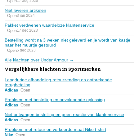
Open
17 aug 2025
Niet leveren artikelen
Open
3 jan 2024
Pakket verdwenen waardeloze klantenservice
Open
17 dec 2023
Bestelling wordt na 3 weken niet geleverd en je wordt van kastje
naar het muurtje gestuurd
Open
5 dec 2023
Alle klachten over Under Armour →
Vergelijkbare klachten in Sportmerken
Langdurige afhandeling retourzending en ontbrekende
terugbetaling
Adidas
Open
Probleem met bestelling en onvoldoende oplossing
Adidas
Open
Niet ontvangen bestelling en geen reactie van klantenservice
Adidas
Open
Probleem met retour en verkeerde maat Nike t-shirt
Nike
Open