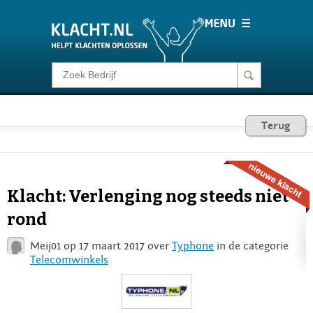
Klacht melden
Consumentenrecht
Terug
Barometer
Klacht: Verlenging nog steeds niet
Voor Bedrijven
rond
Meij01 op 17 maart 2017 over
Typhone
in de categorie
Login
Telecomwinkels