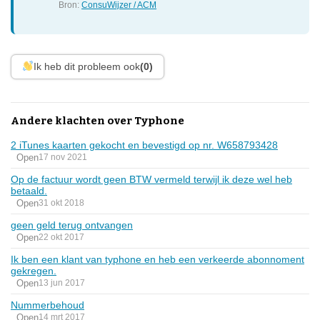
Bron:
ConsuWijzer / ACM
Ik heb dit probleem ook
(0)
Andere klachten over Typhone
2 iTunes kaarten gekocht en bevestigd op nr. W658793428
Open
17 nov 2021
Op de factuur wordt geen BTW vermeld terwijl ik deze wel heb
betaald.
Open
31 okt 2018
geen geld terug ontvangen
Open
22 okt 2017
Ik ben een klant van typhone en heb een verkeerde abonnoment
gekregen.
Open
13 jun 2017
Nummerbehoud
Open
14 mrt 2017