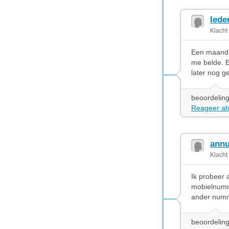
Iede
Klacht
Een maand 
me belde. E
later nog g
beoordeling
Reageer als
annu
Klacht
Ik probeer
mobielnumm
ander numme
beoordeling