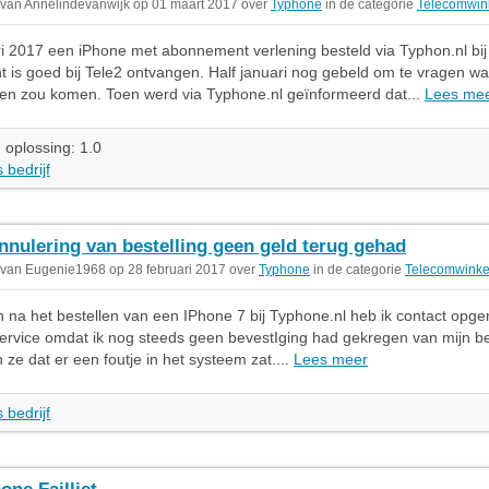
 van Annelindevanwijk op 01 maart 2017 over
Typhone
in de categorie
Telecomwin
i 2017 een iPhone met abonnement verlening besteld via Typhon.nl bij
is goed bij Tele2 ontvangen. Half januari nog gebeld om te vragen w
en zou komen. Toen werd via Typhone.nl geïnformeerd dat...
Lees me
 oplossing: 1.0
 bedrijf
nnulering van bestelling geen geld terug gehad
 van Eugenie1968 op 28 februari 2017 over
Typhone
in de categorie
Telecomwinke
na het bestellen van een IPhone 7 bij Typhone.nl heb ik contact op
ervice omdat ik nog steeds geen bevestIging had gekregen van mijn bes
 ze dat er een foutje in het systeem zat....
Lees meer
 bedrijf