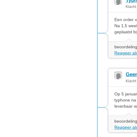
Typh
Klacht
Een order v
Na 1,5 week
geplaatst bi
beoordeling
Reageer als
Geen
Klacht
Op 5 januar
typhone na 
leverbaar w
beoordeling
Reageer als