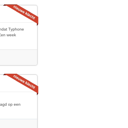
omdat Typhone
 Een week
aagd op een