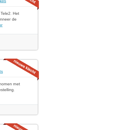
kels
 Tele2. Het
anneer de
er
ls
genomen met
telling.