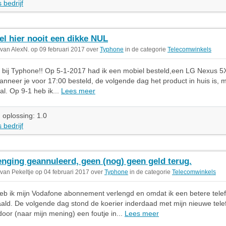
 bedrijf
el hier nooit een dikke NUL
 van AlexN. op 09 februari 2017 over
Typhone
in de categorie
Telecomwinkels
t bij Typhone!! Op 5-1-2017 had ik een mobiel besteld,een LG Nexus 5X
wanneer je voor 17:00 besteld, de volgende dag het product in huis is, 
al. Op 9-1 heb ik...
Lees meer
 oplossing: 1.0
 bedrijf
enging geannuleerd, geen (nog) geen geld terug.
 van Pekeltje op 04 februari 2017 over
Typhone
in de categorie
Telecomwinkels
eb ik mijn Vodafone abonnement verlengd en omdat ik een betere telef
ald. De volgende dag stond de koerier inderdaad met mijn nieuwe tel
oor (naar mijn mening) een foutje in...
Lees meer