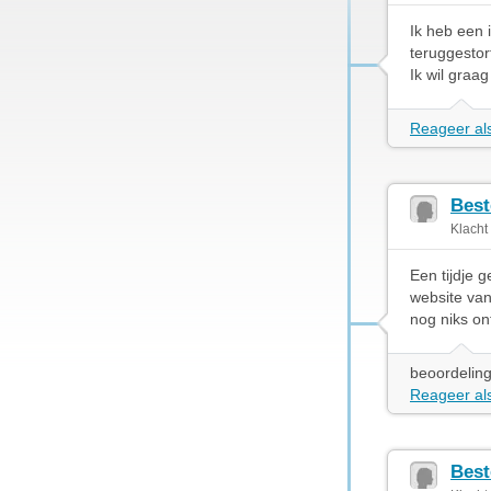
Ik heb een 
teruggestort
Ik wil graag
Reageer als
Best
Klacht
Een tijdje 
website van
nog niks o
beoordeling
Reageer als
Best