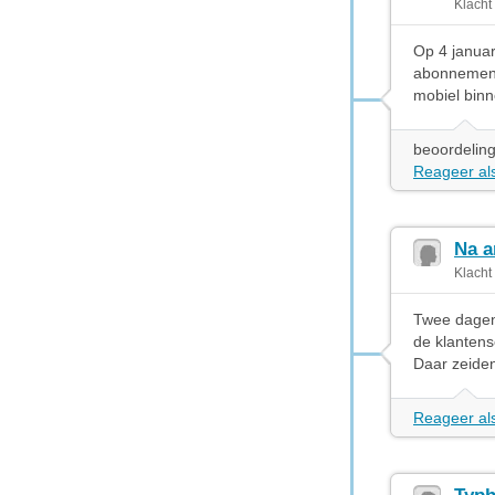
Klacht
Op 4 januar
abonnement 
mobiel binn
beoordeling
Reageer als
Na a
Klacht
Twee dagen 
de klantens
Daar zeiden
Reageer als