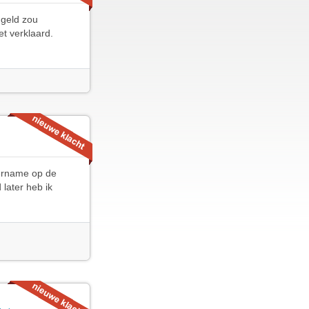
 geld zou
et verklaard.
vername op de
later heb ik