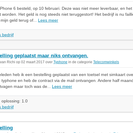
iPhone 6 besteld, op 10 februari. Deze was niet meer leverbaar, en het
 worden. Het geld is nog steeds niet teruggestort! Het bedrijf is nu failli
 mijn geld terug of...
Lees meer
 bedrijf
elling geplaatst maar niks ontvangen.
 van Richi op 02 maart 2017 over
Typhone
in de categorie
Telecomwinkels
geleden heb ik een bestelling geplaatst van een toetsel met simkaart o
 typhone en heb de contract via de mail ontvangen. Andere half maand 
ntvagen maar toch was de...
Lees meer
 oplossing: 1.0
 bedrijf
elling