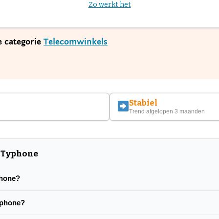
Zo werkt het
e categorie
Telecomwinkels
Stabiel
Trend afgelopen 3 maanden
r Typhone
phone?
Typhone?