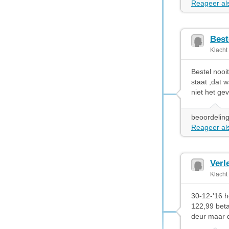
Reageer als
Best
Klacht
Bestel nooi
staat ,dat 
niet het gev
beoordeling
Reageer als
Verl
Klacht
30-12-'16 h
122,99 beta
deur maar d