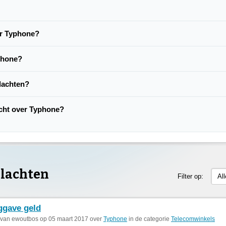
er Typhone?
phone?
lachten?
lacht over Typhone?
lachten
Filter op:
Al
ggave geld
 van ewoutbos op 05 maart 2017 over
Typhone
in de categorie
Telecomwinkels