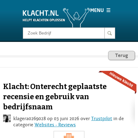
Klacht melden
Consumentenrecht
Terug
Barometer
Klacht: Onterecht geplaatste
Voor Bedrijven
recensie en gebruik van
bedrijfsnaam
Login
klagera0269028 op 03 juni 2026 over
Trustpilot
in de
categorie
Websites - Reviews