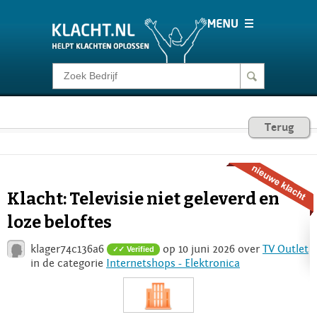
Klacht melden
Consumentenrecht
Terug
Barometer
Klacht: Televisie niet geleverd en
Voor Bedrijven
loze beloftes
klager74c136a6
op 10 juni 2026 over
TV Outlet
✓ Verified
Login
in de categorie
Internetshops - Elektronica