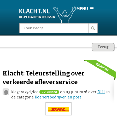
Klacht melden
Consumentenrecht
Terug
Barometer
Klacht: Teleurstelling over
Voor Bedrijven
verkeerde afleverservice
klagera79d7fcc
op 03 juni 2026 over
DHL
in
✓ Verified
Login
de categorie
Koeriersbedrijven en post