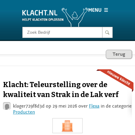
Klacht melden
Consumentenrecht
Terug
Barometer
Klacht: Teleurstelling over de
Voor Bedrijven
kwaliteit van Strak in de Lak verf
klager729f8d3d op 29 mei 2026 over
Flexa
in de categorie
Login
Producten