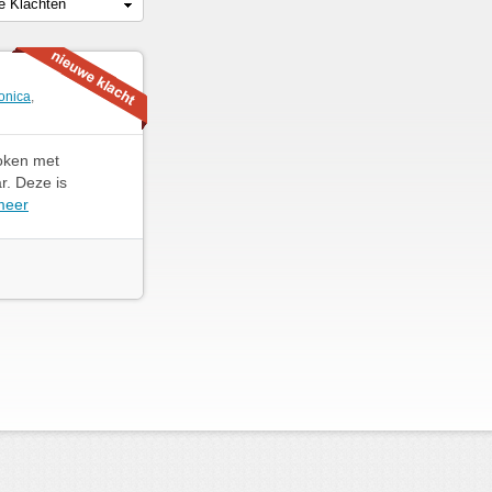
le Klachten
ronica
,
roken met
r. Deze is
meer