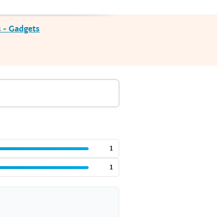
 - Gadgets
1
1