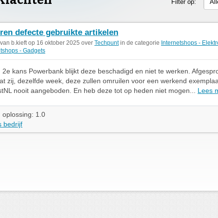
Klachten
Filter op:
Al
ren defecte gebruikte artikelen
 van b.kieft op 16 oktober 2025 over
Techpunt
in de categorie
Internetshops - Elekt
etshops - Gadgets
 2e kans Powerbank blijkt deze beschadigd en niet te werken. Afgesp
at zij, dezelfde week, deze zullen omruilen voor een werkend exemplaa
stNL nooit aangeboden. En heb deze tot op heden niet mogen...
Lees 
 oplossing: 1.0
 bedrijf