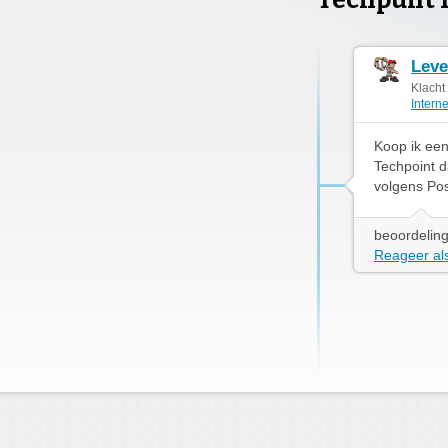
Techpunt 
Leve
Klacht
Intern
Koop ik een
Techpoint d
volgens Po
beoordeling
Reageer als