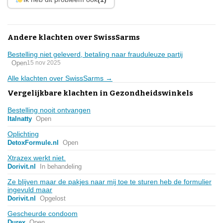
Andere klachten over SwissSarms
Bestelling niet geleverd, betaling naar frauduleuze partij
Open
15 nov 2025
Alle klachten over SwissSarms →
Vergelijkbare klachten in Gezondheidswinkels
Bestelling nooit ontvangen
Italnatty
Open
Oplichting
DetoxFormule.nl
Open
Xtrazex werkt niet.
Dorivit.nl
In behandeling
Ze blijven maar de pakjes naar mij toe te sturen heb de formulier
ingevuld maar
Dorivit.nl
Opgelost
Gescheurde condoom
Durex
Open