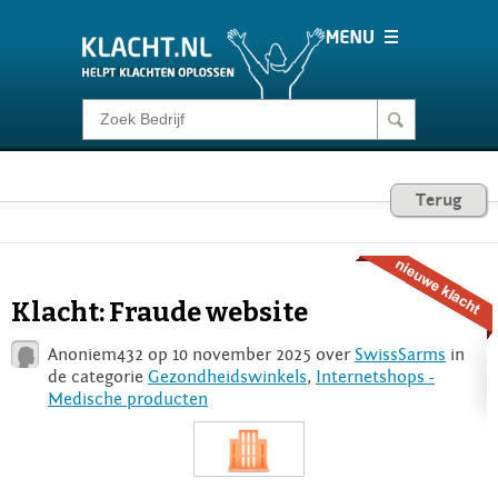
Klacht melden
Consumentenrecht
Terug
Barometer
Klacht: Fraude website
Voor Bedrijven
Anoniem432 op 10 november 2025 over
SwissSarms
in
de categorie
Gezondheidswinkels
,
Internetshops -
Medische producten
Login