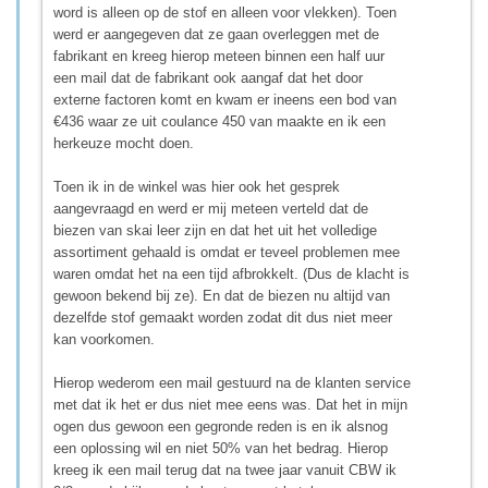
word is alleen op de stof en alleen voor vlekken). Toen
werd er aangegeven dat ze gaan overleggen met de
fabrikant en kreeg hierop meteen binnen een half uur
een mail dat de fabrikant ook aangaf dat het door
externe factoren komt en kwam er ineens een bod van
€436 waar ze uit coulance 450 van maakte en ik een
herkeuze mocht doen.
Toen ik in de winkel was hier ook het gesprek
aangevraagd en werd er mij meteen verteld dat de
biezen van skai leer zijn en dat het uit het volledige
assortiment gehaald is omdat er teveel problemen mee
waren omdat het na een tijd afbrokkelt. (Dus de klacht is
gewoon bekend bij ze). En dat de biezen nu altijd van
dezelfde stof gemaakt worden zodat dit dus niet meer
kan voorkomen.
Hierop wederom een mail gestuurd na de klanten service
met dat ik het er dus niet mee eens was. Dat het in mijn
ogen dus gewoon een gegronde reden is en ik alsnog
een oplossing wil en niet 50% van het bedrag. Hierop
kreeg ik een mail terug dat na twee jaar vanuit CBW ik