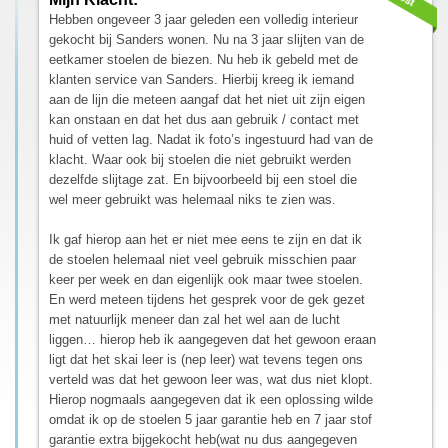
Hebben ongeveer 3 jaar geleden een volledig interieur
gekocht bij Sanders wonen. Nu na 3 jaar slijten van de
eetkamer stoelen de biezen. Nu heb ik gebeld met de
klanten service van Sanders. Hierbij kreeg ik iemand
aan de lijn die meteen aangaf dat het niet uit zijn eigen
kan onstaan en dat het dus aan gebruik / contact met
huid of vetten lag. Nadat ik foto’s ingestuurd had van de
klacht. Waar ook bij stoelen die niet gebruikt werden
dezelfde slijtage zat. En bijvoorbeeld bij een stoel die
wel meer gebruikt was helemaal niks te zien was.
Ik gaf hierop aan het er niet mee eens te zijn en dat ik
de stoelen helemaal niet veel gebruik misschien paar
keer per week en dan eigenlijk ook maar twee stoelen.
En werd meteen tijdens het gesprek voor de gek gezet
met natuurlijk meneer dan zal het wel aan de lucht
liggen… hierop heb ik aangegeven dat het gewoon eraan
ligt dat het skai leer is (nep leer) wat tevens tegen ons
verteld was dat het gewoon leer was, wat dus niet klopt.
Hierop nogmaals aangegeven dat ik een oplossing wilde
omdat ik op de stoelen 5 jaar garantie heb en 7 jaar stof
garantie extra bijgekocht heb(wat nu dus aangegeven