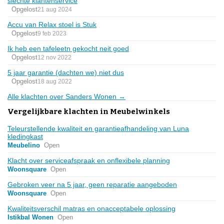
slechte klantenservice
Opgelost
21 aug 2024
Accu van Relax stoel is Stuk
Opgelost
9 feb 2023
Ik heb een tafeleetn gekocht neit goed
Opgelost
12 nov 2022
5 jaar garantie (dachten we) niet dus
Opgelost
18 aug 2022
Alle klachten over Sanders Wonen →
Vergelijkbare klachten in Meubelwinkels
Teleurstellende kwaliteit en garantieafhandeling van Luna
kledingkast
Meubelino
Open
Klacht over serviceafspraak en onflexibele planning
Woonsquare
Open
Gebroken veer na 5 jaar, geen reparatie aangeboden
Woonsquare
Open
Kwaliteitsverschil matras en onacceptabele oplossing
Istikbal Wonen
Open