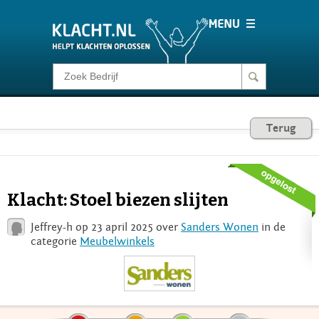
Klacht melden
Consumentenrecht
Terug
Barometer
Klacht: Stoel biezen slijten
Voor Bedrijven
Jeffrey-h op 23 april 2025 over
Sanders Wonen
in de
categorie
Meubelwinkels
Login