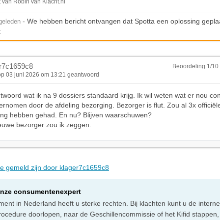
t van Robin van Klacht.nl
- We hebben bericht ontvangen dat Spotta een oplossing geplaat
geleden
t
er7c1659c8
Beoordeling 1/10
op 03 juni 2026 om 13:21 geantwoord
antwoord wat ik na 9 dossiers standaard krijg. Ik wil weten wat er nou co
dernomen door de afdeling bezorging. Bezorger is flut. Zou al 3x officiël
ng hebben gehad. En nu? Blijven waarschuwen?
ieuwe bezorger zou ik zeggen.
die gemeld zijn door klager7c1659c8
onze consumentenexpert
ent in Nederland heeft u sterke rechten. Bij klachten kunt u de intern
rocedure doorlopen, naar de Geschillencommissie of het Kifid stappen,