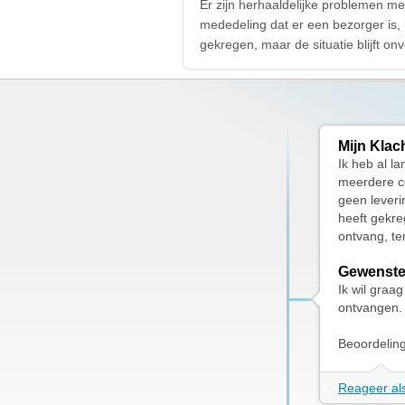
Er zijn herhaaldelijke problemen m
mededeling dat er een bezorger is,
gekregen, maar de situatie blijft on
Mijn Klac
Ik heb al l
meerdere co
geen leveri
heeft gekreg
ontvang, ter
Gewenste
Ik wil graa
ontvangen.
Beoordelin
Reageer als