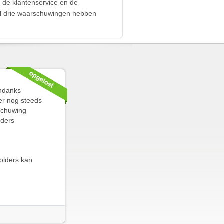
 de klantenservice en de
 al drie waarschuwingen hebben
Ondanks
 er nog steeds
schuwing
lders
folders kan