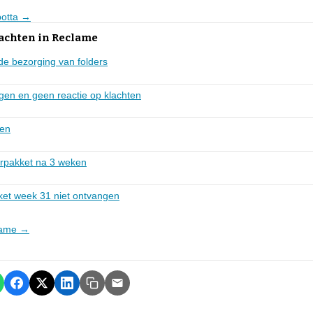
potta →
lachten in Reclame
de bezorging van folders
gen en geen reactie op klachten
gen
erpakket na 3 weken
ket week 31 niet ontvangen
clame →