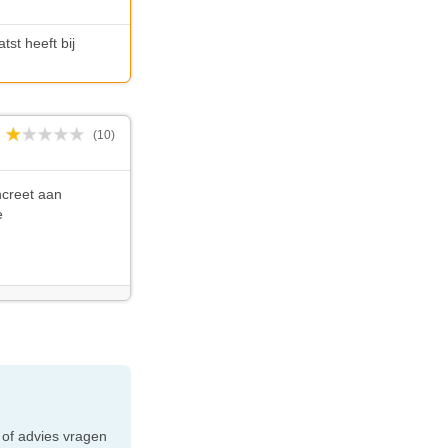
st heeft bij
(10)
ncreet aan
e
e
 of advies vragen