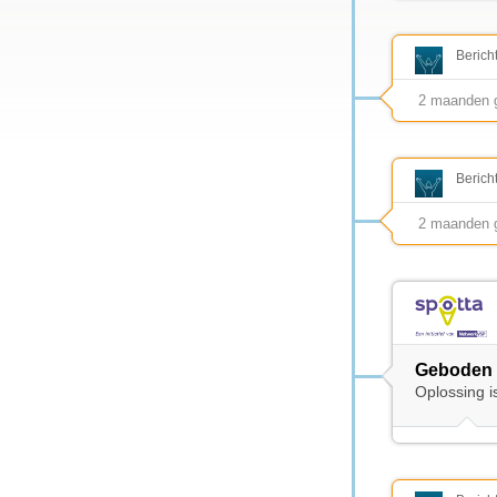
Berich
2 maanden 
Berich
2 maanden 
Geboden 
Oplossing i