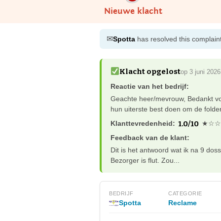
Nieuwe klacht
✉
Spotta
has resolved this complain
Klacht opgelost
op 3 juni 2026
Reactie van het bedrijf:
Geachte heer/mevrouw, Bedankt voo
hun uiterste best doen om de folder
1.0/10
Klanttevredenheid:
★☆☆
Feedback van de klant:
Dit is het antwoord wat ik na 9 dos
Bezorger is flut. Zou...
BEDRIJF
CATEGORIE
Spotta
Reclame