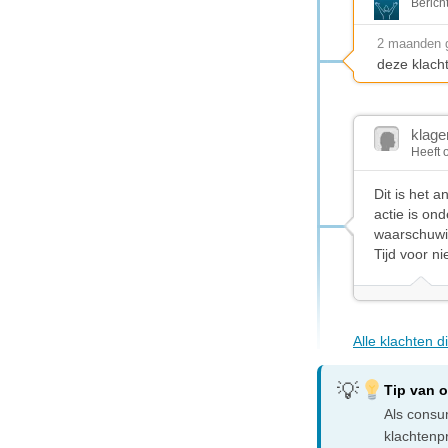
Berich
2 maanden 
deze klach
klag
Heeft 
Dit is het 
actie is on
waarschuwi
Tijd voor n
Alle klachten 
Tip van 
Als consum
klachtenp