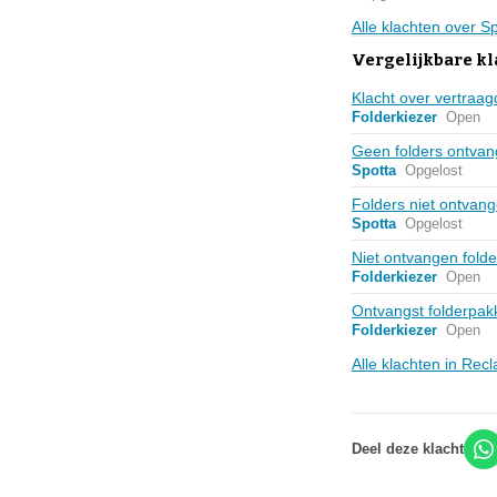
Alle klachten over S
Vergelijkbare k
Klacht over vertraag
Folderkiezer
Open
Geen folders ontvan
Spotta
Opgelost
Folders niet ontvan
Spotta
Opgelost
Niet ontvangen fold
Folderkiezer
Open
Ontvangst folderpak
Folderkiezer
Open
Alle klachten in Re
Deel deze klacht