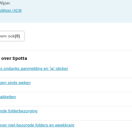
ijzer.
Wijzer / ACM
leem ook
(0)
 over Spotta
s ondanks aanmelding en 'ja'-sticker
ngen sinds weken
akketten
ende folderbezorging
over niet-bezorgde folders en weekkrant