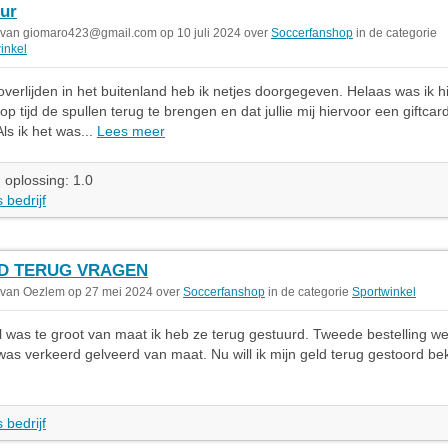
ur
 van
giomaro423@gmail.com
op 10 juli 2024 over
Soccerfanshop
in de categorie
inkel
overlijden in het buitenland heb ik netjes doorgegeven. Helaas was ik 
op tijd de spullen terug te brengen en dat jullie mij hiervoor een giftcar
 Als ik het was...
Lees meer
 oplossing: 1.0
 bedrijf
D TERUG VRAGEN
 van Oezlem op 27 mei 2024 over
Soccerfanshop
in de categorie
Sportwinkel
l was te groot van maat ik heb ze terug gestuurd. Tweede bestelling w
 was verkeerd gelveerd van maat. Nu will ik mijn geld terug gestoord 
 bedrijf