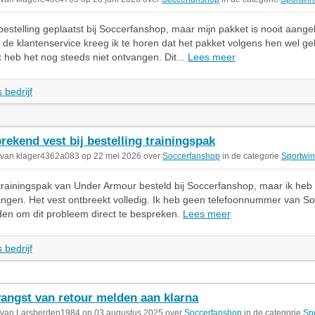
bestelling geplaatst bij Soccerfanshop, maar mijn pakket is nooit aan
 de klantenservice kreeg ik te horen dat het pakket volgens hen wel ge
ik heb het nog steeds niet ontvangen. Dit...
Lees meer
 bedrijf
rekend vest bij bestelling trainingspak
 van klager4362a083 op 22 mei 2026 over
Soccerfanshop
in de categorie
Sportwin
trainingspak van Under Armour besteld bij Soccerfanshop, maar ik heb 
ngen. Het vest ontbreekt volledig. Ik heb geen telefoonnummer van S
en om dit probleem direct te bespreken.
Lees meer
 bedrijf
angst van retour melden aan klarna
 van Larsberden1984 op 03 augustus 2025 over
Soccerfanshop
in de categorie
Sp