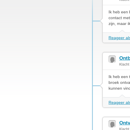
Ik heb een 
contact met
zijn, maar 
Reageer als
Ontb
Klacht
Ik heb een 
broek ontva
kunnen vind
Reageer als
Ontv
Klacht