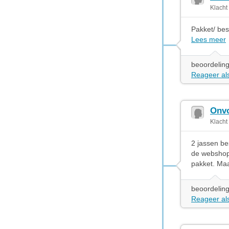
Klacht
Pakket/ best
Lees meer
beoordeling
Reageer als
Onvo
Klacht
2 jassen be
de webshop.
pakket. Maa
beoordeling
Reageer als