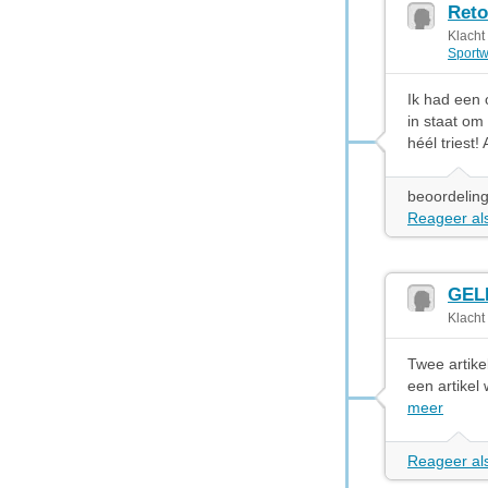
Reto
Klacht
Sportw
Ik had een 
in staat om 
héél triest!
beoordeling
Reageer als
GEL
Klacht
Twee artike
een artikel
meer
Reageer als