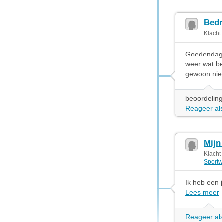
Bedr
Klacht
Goedendag h
weer wat be
gewoon nie
beoordeling
Reageer als
Mijn
Klacht
Sportw
Ik heb een j
Lees meer
Reageer als