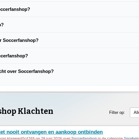
Soccerfanshop?
p?
er Soccerfanshop?
ccerfanshop?
lacht over Soccerfanshop?
shop Klachten
Filter op:
Al
et nooit ontvangen en aankoop ontbinden
 van klagere40c4765 op 28 juni 2026 over
Soccerfanshop
in de categorie
Sportwin