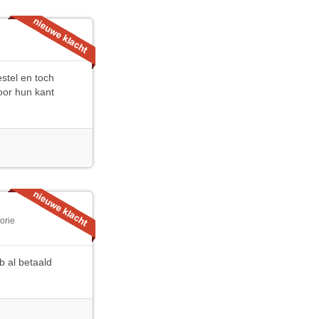
stel en toch
oor hun kant
orie
b al betaald