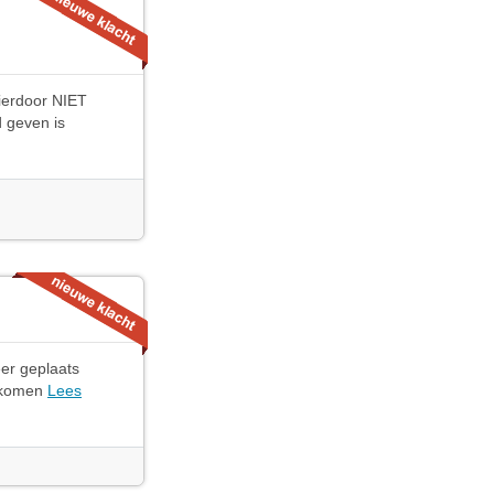
hierdoor NIET
d geven is
eer geplaats
bekomen
Lees