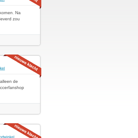
gekomen. Na
leverd zou
kel
alleen de
occerfanshop
ortwinkel